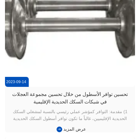
2023-09-14
تحسين توافر الأسطول من خلال تحسين مجموعة العجلات
في شبكات السكك الحديدية الإقليمية
1) مقدمة: التوافر كمؤشر عملي رئيسي بالنسبة لمشغلي السكك
الحديدية الإقليميين، غالباً ما تكون توافر أسطول السكك الحديدية
مقيدة بالصيانة المتكررة للعجلات بدلاً من عمر المركبات.سرعات
عرض المزيد
متغيرة، والمنحنيات الضيقة عرضة لسرعة ارتداء مسار التشغيل
ومشكلات المواءمة.أصبحت تحسين متانة مجموعة العجلات وسيلة