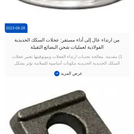
2023-08-28
من ارتداء عال إلى أداء مستقر: عجلات السكك الحديدية
الفولاذية لعمليات شحن البضائع الثقيلة
1) مقدمة: معالجة تحديات ارتداء العجلات وموثوقيتها تعتبر عجلات
السكك الحديدية الحديدية مكونات أساسية للسلامة تؤثر بشكل
مباشر على استقرار القطار ودورات الصيانة وتكاليف دورة
عرض المزيد
الحياة.يواجه المشغلون تحديات مستمرة مثل ارتداء مسار التشغيل
المتسارع، وتعب الاتصال بالتدحرج ، وملفات العجلات غير المتساوية
الناجم...