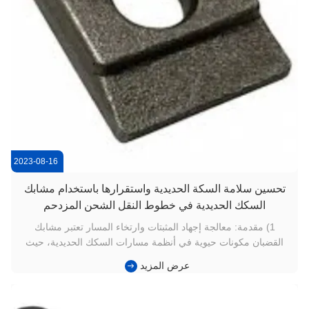
2023-08-16
تحسين سلامة السكة الحديدية واستقرارها باستخدام مشابك
السكك الحديدية في خطوط النقل الشحن المزدحم
1) مقدمة: معالجة إجهاد المثبتات وارتخاء المسار تعتبر مشابك
القضبان مكونات حيوية في أنظمة مسارات السكك الحديدية، حيث
تعمل على تثبيت القضبان بالنائمات والحفاظ على استقرار القياس.
عرض المزيد
في ممرات الشحن عالية التردد، غالبًا ما تواجه المثبتات التقليدية
إجهادًا أو ارتخاءً أو تشوهًا بسبب الأحمال الديناميكية المتك...