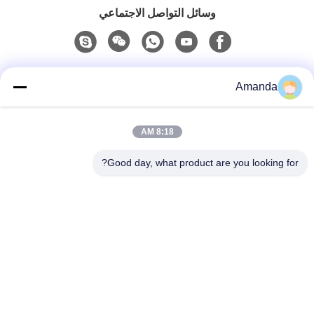
وسائل التواصل الاجتماعي
اتصال سريع
Amanda
الهاتف
8:18 AM
0086-15556982932
Good day, what product are you looking for?
البريد الإلكتروني
amanda@kirail.com
العنوان
المبنى 1 ، المجمع الصناعي للتجارة الإلكترونية عبر الحدود ،
منطقة الإيداع الشاملة ، منطقة Zhengpugang الجديدة ،
مدينة Ma’anshan ، مقاطعة Anhui