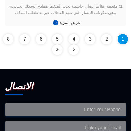
1) مقدمة: نقاط اتصال حاسمة تحت الضغط ضفادع السكك الحديدية،
وهي مكونات المسار التي تقود العجلات عبر تقاطعات السكك
الحديدية، تخضع لضغوط وتآكل عالية بسبب الأحمال المركزة على
عرض المزيد
العجلات وتغييرات الاتجاه المتكررة.في العديد من محطات السكك
الحديدية المزدحمة ومقاطعات الخط الرئيسيفي كثير من الأحيان
تؤدي طرق الت...
8
7
6
5
4
3
2
1
الاتصال