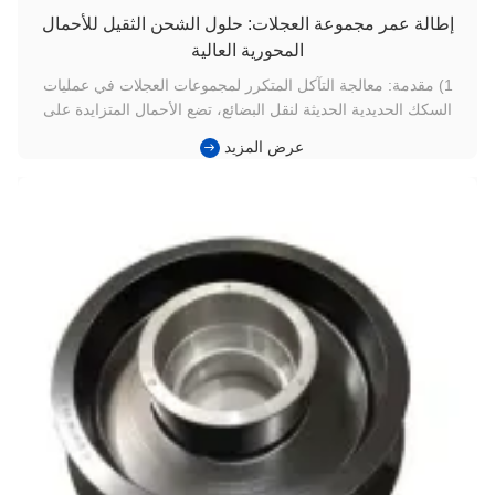
إطالة عمر مجموعة العجلات: حلول الشحن الثقيل للأحمال
المحورية العالية
1) مقدمة: معالجة التآكل المتكرر لمجموعات العجلات في عمليات
السكك الحديدية الحديثة لنقل البضائع، تضع الأحمال المتزايدة على
المحاور ومسافات النقل الطويلة ضغطًا غير مسبوق على مجموعات
عرض المزيد
عجلات السكك الحديدية. غالبًا ما يواجه المشغلون الذين ينقلون السلع
السائبة تآكلًا متسارعًا لمداس العجلات، وملامح حافة غير ...