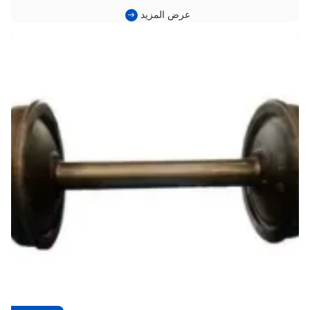
شديدة الطلب.والمعادن يولد حمولات محورية عالية وقوى اتصال قوية
عرض المزيد
عجلة السكة الحديديةمع مرور الوقت، هذه العوامل غالبا ما تؤدي إلى
تسريع ارتداء مسار التشغيل، وتعب اتصال التدحرج، وعيوب ...