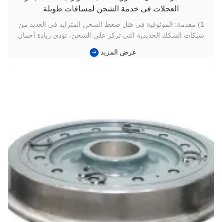
العجلات في خدمة الشحن لمسافات طويلة
1) مقدمة: الموثوقية في ظل ضغط الشحن المتزايد في العديد من
شبكات السكك الحديدية التي تركز على الشحن، تؤدي زيادة أحمال
المحاور ومسافات التشغيل الأطول إلى وضع مجموعات عجلات
عرض المزيد
السكك الحديدية التقليدية تحت ضغط كبير. غالبًا ما يواجه المشغلون
الذين ينقلون مواد سائبة مثل الفحم أو الخام أو الركام تآكلًا مبكرًا ...