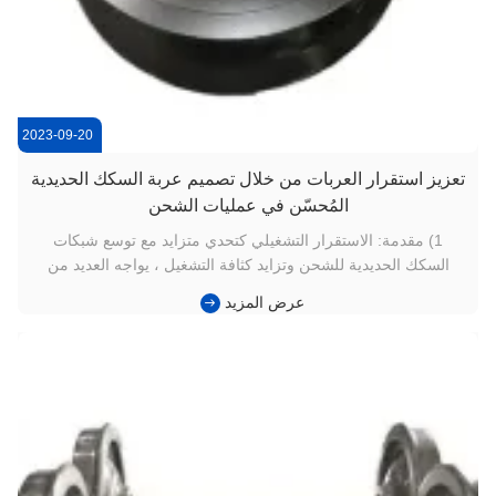
2023-09-20
تعزيز استقرار العربات من خلال تصميم عربة السكك الحديدية
المُحسّن في عمليات الشحن
1) مقدمة: الاستقرار التشغيلي كتحدي متزايد مع توسع شبكات
السكك الحديدية للشحن وتزايد كثافة التشغيل ، يواجه العديد من
مشغلي عربات السيارات مشاكل متكررة تتعلق باستقرار التشغيل
عرض المزيد
وتعب المكونات وزيادة ضغط الصيانة.على وجه الخصوص، من
المتوقع أن توفر أداء متسق في مسافات طويلة ، ونوعية مسار
مختلفة ، وتأثيرات ا...