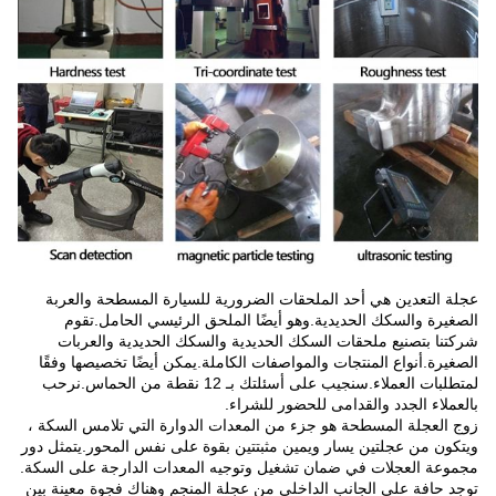
عجلة التعدين هي أحد الملحقات الضرورية للسيارة المسطحة والعربة
الصغيرة والسكك الحديدية.وهو أيضًا الملحق الرئيسي الحامل.تقوم
شركتنا بتصنيع ملحقات السكك الحديدية والسكك الحديدية والعربات
الصغيرة.أنواع المنتجات والمواصفات الكاملة.يمكن أيضًا تخصيصها وفقًا
لمتطلبات العملاء.سنجيب على أسئلتك بـ 12 نقطة من الحماس.نرحب
بالعملاء الجدد والقدامى للحضور للشراء.
زوج العجلة المسطحة هو جزء من المعدات الدوارة التي تلامس السكة ،
ويتكون من عجلتين يسار ويمين مثبتتين بقوة على نفس المحور.يتمثل دور
مجموعة العجلات في ضمان تشغيل وتوجيه المعدات الدارجة على السكة.
توجد حافة على الجانب الداخلي من عجلة المنجم وهناك فجوة معينة بين