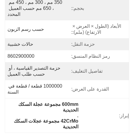
350 مم ، 300 مم ، 450 مم 
بحجم::
، 650 مم حسب العميل 
المحدد
الأبعاد (الطول × العرض × 
حسب رسم الزبون
الارتفاع) (ملم)::
حزمة النقل:
حالات خشبية
رمز النظام المنسق:
8602900000
حزمة التصدير القياسية ، أو 
تفاصيل التغليف:
حسب طلب العميل
1000000 قطعة / قطعة في 
القدرة على العرض:
السنة
600mm مجموعة عجلة السكك 
الحديدية
, 
إبراز:
42CrMo مجموعة عجلات السكك 
الحديدية