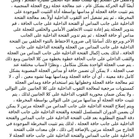
أيضًا آلية الحركة.بشكل عام ، عند معالجة عجلة زوج العجلة المنجمية ،
يتم تثبيت حافة العجلة أو مداسها بواسطة أداة التثبيت الموجودة على
المخرطة ، ثم يتم تشغيل أحد الثقوب الداخلية أولاً.بعد معالجة الفتحة
الداخلية على جانب المداس أو الفتحة الداخلية على جانب الحافة ، قم
بتدوير العجلة.يتم إعادة تثبيت الاتجاهين الأمامي والخلفي للعجلة على
مداس أو حافة العجلة ، ثم يتم تدوير الفتحة الداخلية على الجانب
الآخر.ويرجع ذلك أساسًا إلى ضرورة الاحتفاظ بالنتوء الحلقي بين الفتحة
الداخلية على جانب المداس من العجلة والفتحة الداخلية على جانب
الحافة.، لذلك يجب إكمال الفتحة الداخلية على جانب المداس من العجلة
والثقب الداخلي على جانب الحافة خطوة بخطوة من كلا الجانبين.ومع ذلك
، يتم صب العجلة الواحدة بشكل متكامل ، ونظرًا لأسباب مختلفة عند
صب العجلة ، لا يمكن أن تضمن حافة أو مداس العجلة المصبوبة بشكل
كامل دقة معينة ، أي أن حافة العجلة ومداسها بهما تشوه معين ، أي ، لا
تتم معالجة حافة العجلة وخطواتها.يتم استخدام حافة ومداس العجلة
كمستويات مرجعية لمعالجة الثقوب الداخلية على كلا الجانبين على التوالي
، ولا يمكن ضمان محورية الثقوب الداخلية على كلا الجانبين.لذلك ، يتم
تثبيت حافة العجلة أو مداسها مرتين على التوالي بواسطة المخرطة ،
ويتم إصلاح الفتحة الداخلية على جانب المداس من العجلة مرتين.لا يمكن
أن يضمن الدوران المتسلسل للفتحة والفتحة الداخلية على جانب الحافة
دقة المنتج المطلوبة بعد قلب الفتحة الداخلية على جانب المداس والفتحة
الداخلية على جانب حافة العجلة ، لذلك يتم تثبيت المخرطة الموجودة في
الخارج من العجلة مرتين.بالإضافة إلى ذلك ، فإن معدات قلب الفتحة
الداخلية على جانب المداس والفتحة الداخلية على جانب حافة العجلة لا