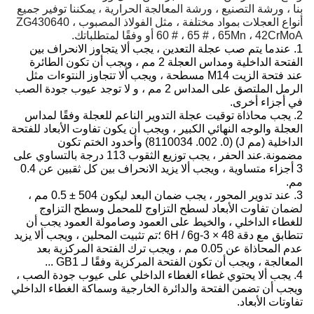
بنا ، ورشة التصنيع ، ورشة المعالجة الحرارية ، يمكننا توفير جميع
أنواع العجلات بمواد مختلفة ، مثل الفولاذ المصبوب ZG430640 ،
60 # ، 65 # ، 65Mn ، 42CrMoA أو وفقًا لمتطلباتك.
1. عندما يتم صب عجلة التعدين ، يجب ألا يتجاوز الانحراف بين
الفتحة الداخلية ومداس العجلة 2 مم ، ويجب أن تكون الطائرة
عند فتحة الزيت M14 مسطحة ، ويجب ألا تتجاوز النتوءات مثل
الرمل الملتصق على المداس 2 مم ، و لا توجد عيوب جودة الصب
في أجزاء أخرى.
2. يجب محاذاة توقيت عجلة التدوير الناعم للعجلة وفقًا لمداس
العجلة والوجه النهائي الكبير ، ويجب أن يكون تفاوت الأبعاد للفتحة
الداخلية (مم J) (8110034 .002 .0) وأخدود الختم تكون
مضمونة.عند الحفر ، يجب توزيع الثقوب 113 درجة بالتساوي على
3 أجزاء متساوية ، ويجب ألا يزيد الانحراف بين كل ثقبين عن 0.4
مم.
3. عند تدوير المحور ، يجب ضمان البعد ليكون 504 ± 0.5 مم ،
لضمان تفاوت الأبعاد لسطح التزاوج للمحمل وسطح التزاوج
للغطاء الداخلي ، والخيط على العمود وصامولة العمود يجب أن
تتطابق مع دقة 48 × 3-6H / 6g ؛تم تثبيت المحلين ، ويجب ألا يزيد
عدم المحاذاة عن 0.05 مم ، ويجب ترك الفتحة المركزية بعد
المعالجة ، ويجب أن تكون الفتحة المركزية وفقًا لـ GB1 ...
4. يجب ألا يحتوي غطاء الغطاء الداخلي على عيوب جودة الصب ،
ويجب أن تضمن الفتحة والدائرة الخارجية وسماكة الغطاء الداخلي
تفاوتات الأبعاد.