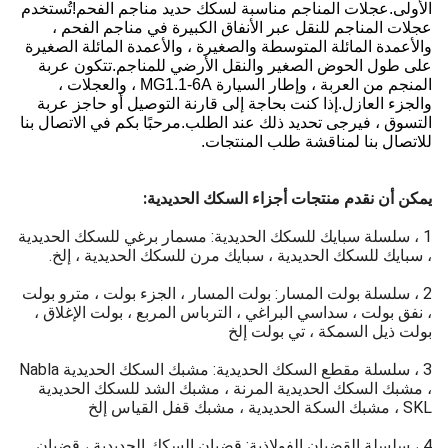
الأولى.عجلات المناجم مناسبة لسكك حديد مناجم الفحم!تُستخدم
عجلات المناجم للنقل عبر الأنفاق الكبيرة في مناجم الفحم ،
والأعمدة المائلة المتوسطة والصغيرة ، والأعمدة المائلة الصغيرة
على طول الحوض الصغير والنقل الأرضي للمناجم.تتكون عربة
المنجم من العربة ، وإطار السيارة MG1.1-6A ، والعجلات ،
والجزء العازل.إذا كنت بحاجة إلى قارنة التوصيل أو حاجز عربة
التسوق ، فيرجى تحديد ذلك عند الطلب.مرحبًا بكم في الاتصال بنا
للاتصال بنا لمناقشة طلب المنتجات.
يمكن أن نقدم منتجات أجزاء السكك الحديدية:
1 ، سلسلة سبايك للسكك الحديدية: مسمار برغي للسكك الحديدية
، سبايك للسكك الحديدية ، سبايك مرن للسكك الحديدية ، إلخ.
2 ، سلسلة بولت المسار: بولت المسار ، الجزء بولت ، مترو بولت
، نفق بولت ، سداسي البراغي ، الترباس المربع ، بولت الإغلاق ،
بولت ذيل السمكة ، تي بولت إلخ
3 ، سلسلة مقطع السكك الحديدية: مشبك السكك الحديدية Nabla
، مشبك السكك الحديدية المرنة ، مشبك الشد للسكك الحديدية
SKL ، مشبك السكة الحديدية ، مشبك قفل القياس إلخ
4 ، سلسلة القضبان الفولاذية: قضبان السكك الحديدية ، قضبان