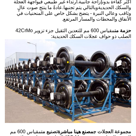
أكثر كفاءة بدون
إزاحة جانبية
.ارتداء غير طبيعي في
واجهة العجلة
والسكك الحديدية
وبالتالي يتم تجنبها.
عادةً ما ينتج صوت عالٍ
وثاقب وعالي النبرة - يتضح بشكل خاص على المنحنيات في
الأنفاق والمحطات والمسار المرتفع.
مقياس 600 مم للتعدين الثقيل جزء تزوير 42CrMo
حزمة من
الصلب ذو حواف عجلات السكك الحديدية:
مجموعة العجلات ج
مصنع هينا مباشرة
تصنيع
من
مقياس 600 مم