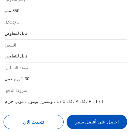
350 ملم
الـ MOQ:
قابل للتفاوض
السعر:
قابل للتفاوض
موعد التسليم:
1-30 يوم عمل
شروط الدفع:
L / C ، D / A ، D / P ، T / T ، ويسترن يونيون ، موني جرام
احصل على أفضل سعر
نتحدث الآن