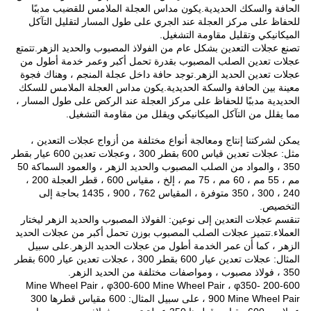
الحافة والسكك الحديدية.يكون مداس العجلة الملامس للقضيب مدببًا
للحفاظ على مركز العجلة عند الجري على طول المسار لتقليل التآكل
الميكانيكي وتقليل مقاومة التشغيل.
تصنع عجلات التعدين بشكل عام من الفولاذ المصبوب والحديد الزهر.تتمتع
عجلات تعدين الصلب المصبوب بقدرة تحمل أكبر وعمر خدمة أطول من
عجلات تعدين الحديد الزهر.توجد حافة داخل عجلة المنجم ، وهناك فجوة
معينة بين الحافة والسكة الحديدية.يكون مداس العجلة الملامس للسكك
الحديدية مدببًا للحفاظ على مركز العجلة عند الركض على طول المسار ،
مما يقلل من التآكل الميكانيكي ويقلل من مقاومة التشغيل.
يمكن لشركتنا إنتاج ومعالجة أنواع مختلفة من أزواج عجلات التعدين ،
مثل: عجلات تعدين قياس 600 بقطر 300 ، وعجلات تعدين 600 عيار بقطر
350 ، والمواد من الصلب المصبوب والحديد الزهر ، والعمود السماكة 50
مم ، 55 مم ، 60 مم ، 75 مم ، إلخ ، مقياس 600 ، قطر العجلة 200 ،
240 ، 300 ، 350 متوفرة ، المقياس 762 ، 900 ، 1435 بحاجة إلى
التخصيص.
تنقسم عجلات التعدين إلى نوعين: الفولاذ المصبوب والحديد الزهر ليختار
العملاء.تتميز عجلات الصلب المصبوب بوزن تحمل أكبر من عجلات الحديد
الزهر ، كما أن عمر الخدمة أطول من عجلات الحديد الزهر.على سبيل
المثال: عجلات تعدين عيار 600 بقطر 300 ، عجلات تعدين عيار 600 بقطر
350 ، فولاذ مصبوب ، ومواصفات مختلفة من الحديد الزهر.
200-600 Mine Wheel Pair ، φ300-600 Mine Wheel Pair ، φ350-
900 Mine Wheel Pair ، على سبيل المثال: 600 مقياس قطرها 300