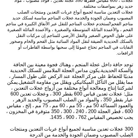
عجلات ، 600 مقياس قطرها 350 عجلة تعدين ، فولاذ مصبوب ، مواد
حديد زهر بمواصفات مختلفة.
عجلات التعدين مناسبة لجميع أنواع عربات التعدين ومنتجات الصلب
المصبوب وضمان الجودة والخدمة.عجلات المناجم مناسبة لسكك حديد
مناجم الفحم!تُستخدم عجلات المناجم للنقل عبر الأنفاق الكبيرة في مناجم
الفحم ، والأعمدة المائلة المتوسطة والصغيرة ، والأعمدة المائلة الصغيرة
على طول الحوض الصغير والنقل الأرضي للمناجم.إن مركبات النقل
بالسكك الحديدية الضيقة لنقل المواد السائبة مثل الفحم والخام وصخور
النفايات في المناجم تحتاج عمومًا إلى سحبها بواسطة القاطرات أو
الرافعات.
توجد حافة داخل عجلة المنجم ، وهناك فجوة معينة بين الحافة
والسكة الحديدية.يكون مداس العجلة الملامس للسكك الحديدية
مدببًا للحفاظ على مركز العجلة عند الركض على طول المسار ،
مما يقلل من التآكل الميكانيكي ويقلل من مقاومة التشغيل.يمكن
لشركتنا إنتاج ومعالجة أنواع مختلفة من أزواج عجلات التعدين ،
مثل: عجلات تعدين قياس 600 بقطر 300 ، وعجلات تعدين 600
عيار بقطر 350 ، والمواد من الصلب المصبوب والحديد الزهر ،
والعمود السماكة 50 مم ، 55 مم ، 60 مم ، 75 مم ، إلخ ، مقياس
600 ، قطر العجلة 200 ، 240 ، 300 ، 350 متوفرة في المخزون ،
يجب تخصيص المقياس 762 ، 900 ، 1435.
300 عجلات تعدين مناسبة لجميع أنواع عربات التعدين ومنتجات
الصلب المصبوب وضمان الجودة والخدمة من الدرجة