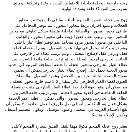
زيت خارجية ، وحلقة داخلية للاحتفاظ بالزيت ، وغدة زنبركية ، ومانع
تسرب من النوع O حلقة وسدادة لولبية.
زوج من عجلة التعدين المقاوم للماء ، بما في ذلك زوج من محاور
العجلات وعمود اقتران يربط محاور المحور ، يتم توفير المحامل على
طرفي محور المحور ، والبطانة الداخلية متصلة بشكل تعاوني مع محور
المحور ، ويتم ترتيب ثقب حقن الزيت على محور المحور ، والجانب
الداخلي من محور المحور مزود بمحامل.يتم توفير غطاء غبار داخلي ،
ويتم ترتيب كتلة محمل في نهاية عمود التوصيل ، ويتم استخدام قطعة
قفل وبرغي قفل لإصلاح المحمل ، ويتم ترتيب غطاء غبار خارجي على
الجانب الخارجي لمحور العجلة ، و يتم ترتيب حلقة مانعة للتسرب بين
غطاء الغبار الخارجي ومحور العجلة.، الحلقة المفاجئة المرتبة في أخدود
محور العجلة تعمل على إصلاح غطاء الغبار الخارجي.يمكن أن يضمن
نموذج المنفعة الحالة الجيدة بين المحمل وعمود التوصيل ، والسطح
العلوي لغطاء الغبار الخارجي غائر بمقدار 2-3 سم خارج محور العجلة ،
مما يمكن أن يمنع القوة الخارجية. غطاء الغبار الخارجي مثبت بواسطة
الحلقة المفاجئة في أخدود محور العجلة ، ويتم ترتيب حلقة الختم بين
غطاء الغبار الخارجي ومحور المحور ، والتي يمكن أن تطيل عمر الخدمة
بشكل فعال.يتم التأكد من أنه في ظل ظروف العمل العادية ، لا يمكن أن
تقع الأجسام الغريبة في المحمل وعمود التوصيل ، ويكون التصميم أبسط ،
ويكون الإصلاح مناسبًا.
يعتبر زوج عجلة المنجم مكونًا مهمًا للنقل الضيق لسيارة المنجم لأعلى
ولأسفل في المنجم.إنها ليست فقط آلية التحمل لسيارة المنجم ، ولكن