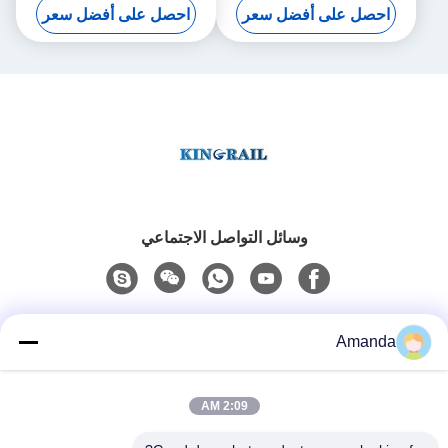
احصل على أفضل سعر
احصل على أفضل سعر
للشاحنات قياس 650mm ODM
وسائل التواصل الاجتماعي
اتصال سريع
Amanda
الهاتف
2:09 AM
0086-15556982932