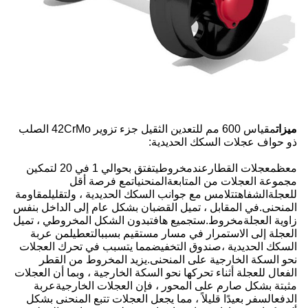
مقياس 600 مم للتعدين الثقيل جزء تزوير 42CrMo الصلب
ميزات
ذو حواف عجلات السكك الحديدية:
معظم
عجلات القطار
عند
مخروطي
تفتق بحوالي 1 في 20 لتمكين
مجموعة العجلات من المتابعة
المنحنيات
مع فرصة أقل
للعجلة
الشفاه
تتلامس مع جوانب السكك الحديدية ، ولتقليل
مقاومة
المنحنى
.في المقابل ، تميل القضبان بشكل عام إلى الداخل بنفس
زاوية العجلة
مخروط
.س
تجميع هافت
بدون الشكل المخروطي ، تميل
العجلة إلى الاستمرار في مسار مستقيم بسبب
التعطيل
من عربة
السكك الحديدية ،
صندوق التخفيض
مما يتسبب في تحرك العجلات
نحو السكة الخارجية على المنحنى.يزيد المخروط من القطر
الفعال للعجلة أثناء تحركها نحو السكة الخارجية ، وبما أن العجلات
مثبتة بشكل صارم على المحور ، فإن العجلات الخارجية
عربة
الدفع
السفر بعيدًا قليلاً ، مما يجعل العجلات تتبع المنحنى بشكل