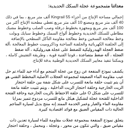
معداتنا من
:
مجموعة عجلة السكك الحديدية
إجمالي مساحة الإنتاج من أجزاء Kingrail 55 ألف متر مربع ، بما في ذلك
40 ألف متر مربع ومصنع 10 ألف متر مربع.تغطي مطحنة الإنتاج أكثر من
100 ألف متر مربع ومجهزة بخطوط درفلة وصب الصلب وخطوط مشبك
مطاطي للسكك الحديدية وخطوط ألواح السمك وخطوط سبايك وبولت
وخط معالجة التسخين وخط معالجة مقاومة التآكل السطحي بالإضافة
إلى الجلفنة الكهربائية والجلفنة الساخنة وداكروميت خطوط المعالجة ،
آلة
ضغط العجلة الهيدروليكية للضغط على عجلة هيدروليكية ، آلة ضغط
العجلة ، آلة ضغط متصاعدة ،
.قوتنا الفنية قوية ، وطريقة التفتيش كاملة ،
ويمكننا تنفيذ معايير السكك الحديدية الوطنية بدقة للإنتاج.
يكشف نموذج المنفعة عن زوج من عجلة المنجم مع أداء جيد للماء.تم حل
عيب مقاومة الماء الضعيفة لمجموعة العجلات الأصلية.المخطط التقني هو
أن يتم تثبيت حلقة مانعة للتسرب على شكل شفة بين حلقة احتجاز
الزيت الخارجية وحلقة احتجاز الزيت الداخلية ، ويتم تثبيت حلقة مانعة
للتسرب على شكل O على حلقة الاحتفاظ بالزيت الخارجية وحافة الفتحة
الداخلية للفتحة عجلة لتشكيل هيكل مانع للتسرب مزدوج.تتميز بمزايا
مقاومة الماء والغبار وعمر الخدمة الممتد.إنه منتج بديل لسيارة المناجم
الحالية ذات المقياس الضيق مع فوائد اقتصادية كبيرة.
يتعلق نموذج المنفعة بمجموعة عجلات مقاومة للماء لسيارة تعدين ذات
مقياس ضيق ، والتي تتكون من محور ، وعجلة ، ومحمل ، وحلقة احتجاز