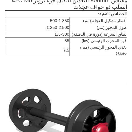
مقياس 600mm للتعدين الثقيل جزء تزوير 42CrMo
الصلب ذو حواف عجلات
الخصائص التقنية:
أقطار تشكيل العجلة (مم)
500-1.350
طول المحور (مم)
1.250-2.500
نطاق السرعة (دورة في الدقيقة)
1،5-300
قوة المحرك الرئيسي (kw)
55
يغذي المحور الرئيسي (مم /
7.5
دقيقة)