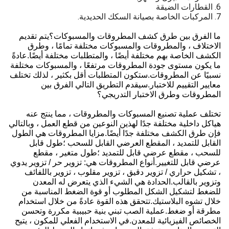
6. القطارات الضيقة
7. المركبات الخاصة بصيانة السكك الحديدية.
ما الفرق بين طرق كشف المطروقات والمسبوكات؟يتم تقديم
الاختلاف ، والمطروقات والمسبوكات مختلفة تمامًا ، وطرق
الكشف الخاصة بهم مختلفة أيضًا ، والمتطلبات مختلفة أيضًا.عادةً
ما يكون مستوى جودة المطروقات مرتفعًا ، والمسبوكات مختلفة
نسبيًا عن المطروقات.ستكون المتطلبات أقل بكثير ، لذلك تختلف
معايير التقييم للاختبار.سيقدم التطريق التالي الفرق بين
المطروقات وطرق الاختبار التدريجي؟
تختلف عملية تصنيع المسبوكات والمطروقات ، مما ينتج عنه
هياكل داخلية مختلفة جدًا لهذين النوعين من قطع العمل ، وبالتالي
فإن طرق الكشف مختلفة جدًا أيضًا.مزايا المطروقات هي الطول
القابل للتمديد ، المقطع العرضي القابل للسحب ؛طول قابل
للسحب ، مقطع عرضي قابل للتمديد ؛طول متغير ، مقطع
عرضي قابل للتغيير.أنواع المطروقات هي: تزوير حر / تزوير يدوي
، تشكيل حراري / تزوير دقيق ، تزوير مقلوب ، تزوير باللفائف
وتزوير بالقالب.الحدادة هي الشيء الذي يتعرض له المعدن
للضغط لتشكيل الشكل المطلوب أو قوة الضغط المناسبة من
خلال تشوه البلاستيك.تتحقق هذه القوة عادةً من خلال استخدام
مطرقة أو ضغط.عملية الصب تبني بنية حبيبية مكررة وتحسن
الخصائص الفيزيائية للمعدن.في الاستخدام الفعلي للمكون ، يتيح