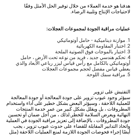
هدفنا هو خدمة العملاء من خلال توفير الحل الأمثل وفقًا
لاحتياجات الإنتاج وتلبية الرضاء.
عمليات مراقبة الجودة لمجموعات العجلات:
1. موازنة ديناميكية - حامل أوتوماتيكي
2. اختبار المقاومة الكهربائية
3. اختبار بالموجات فوق الصوتية الملحة
4. تحكم هندسي جديد ، فريد من نوعه تحت الأرض ، حامل
أوتوماتيكي بالكامل مع رأس قياس ليزر رباعي الأبعاد والذي
يعطي قياس مفصل لحجم مجموعات العجلات
5. مراقبة سمك اللوحة.
التفتيش على تزوير
سيؤثر وجود عيوب تزوير على جودة المعالجة أو جودة المعالجة
للعملية اللاحقة ، وسيؤثر البعض بشكل خطير على أداء واستخدام
المطروقات ، بل ويقلل بشكل كبير من عمر خدمة المنتجات
النهائية ويعرض السلامة للخطر.لذلك ، من أجل ضمان أو تحسين
جودة المطروقات ، بالإضافة إلى تعزيز مراقبة الجودة في العملية
واتخاذ التدابير المقابلة للقضاء على حدوث عيوب تزوير ، يجب
أيضًا إجراء فحوصات الجودة اللازمة لمنع العمليات اللاحقة (مثل