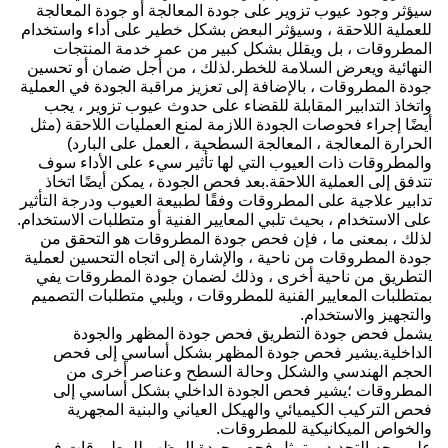
سيؤثر وجود عيوب تزوير على جودة المعالجة أو جودة المعالجة
للعملية اللاحقة ، وسيؤثر البعض بشكل خطير على أداء واستخدام
المطروقات ، بل ويقلل بشكل كبير من عمر خدمة المنتجات
النهائية ويعرض السلامة للخطر.لذلك ، من أجل ضمان أو تحسين
جودة المطروقات ، بالإضافة إلى تعزيز مراقبة الجودة في العملية
واتخاذ التدابير المقابلة للقضاء على حدوث عيوب تزوير ، يجب
أيضًا إجراء فحوصات الجودة اللازمة لمنع العمليات اللاحقة (مثل
الحرارة المعالجة ، المعالجة السطحية ، العمل على البارد)
والمطروقات ذات العيوب التي لها تأثير سيء على الأداء سوف
تتدفق إلى العملية اللاحقة.بعد فحص الجودة ، يمكن أيضًا اتخاذ
تدابير علاجية على المطروقات وفقًا لطبيعة العيوب ودرجة التأثير
على الاستخدام ، بحيث تلبي المعايير الفنية أو متطلبات الاستخدام.
لذلك ، بمعنى ما ، فإن فحص جودة المطروقات هو التحقق من
جودة المطروقات من ناحية ، والإشارة إلى اتجاه التحسين لعملية
التطريق من ناحية أخرى ، وذلك لضمان جودة المطروقات يفي
بمتطلبات المعايير الفنية للمطروقات ، ويلبي متطلبات التصميم
والتجهيز والاستخدام.
يشمل فحص جودة التطريق فحص جودة المظهر والجودة
الداخلية.يشير فحص جودة المظهر بشكل أساسي إلى فحص
الحجم الهندسي والشكل وحالة السطح وعناصر أخرى من
المطروقات ؛يشير فحص الجودة الداخلي بشكل أساسي إلى
فحص التركيب الكيميائي والهيكل العياني والبنية المجهرية
والخواص الميكانيكية للمطروقات.
على وجه التحديد ، يتمثل فحص جودة المظهر للمطروقات في