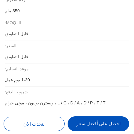
350 ملم
الـ MOQ:
قابل للتفاوض
السعر:
قابل للتفاوض
موعد التسليم:
1-30 يوم عمل
شروط الدفع:
L / C ، D / A ، D / P ، T / T ، ويسترن يونيون ، موني جرام
احصل على أفضل سعر
نتحدث الآن