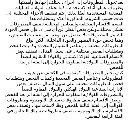
بعد تحويل المطروقات إلى أجزاء ، يختلف إجهادها وأهميتها
وظروف عملها أثناء الاستخدام ، كما تختلف المواد والعمليات
المعدنية المستخدمة أيضًا.لذلك ، يتم تصنيف الأجزاء المختلفة إلى
فئات حسب الشروط المذكورة أعلاه ومتطلبات هذا
القسم.الأقسام المختلفة والمعايير المختلفة تصنف المطروقات
بشكل مختلف.ولكن بغض النظر عن أي شيء ، فإن فحص الجودة
الشامل للمطروقات لا ينفصل عن نوعين من عمليات التفتيش ،
وهما فحص جودة المظهر والجودة الداخلية ، لكن أنواع
المطروقات مختلفة ، وعناصر التفتيش المحددة وكميات الفحص
ومتطلبات الفحص مختلفة ..على سبيل المثال ، تصنف بعض
الأقسام الصناعية الفولاذ الإنشائي والفولاذ المقاوم للصدأ
والمطروقات الفولاذية المقاومة للحرارة إلى الفئة الرابعة
للفحص.
كيف تختبر المطروقات؟مقدمة في الكشف عن عيوب
المطروقات وعناصر الفحص المحددة وكميات الفحص ومتطلبات
فحص المطروقات مختلفة.على سبيل المثال ، تصنف بعض
الإدارات الصناعية الفولاذ الهيكلي والفولاذ المقاوم للصدأ
والمطروقات الفولاذية المقاومة للحرارة إلى الفئة الرابعة للفحص
، وبعض الأقسام تصنف مطروقات سبائك الألومنيوم ومطروقات
القوالب إلى الفئة الثالثة للفحص وفقًا لاستخدامها ، وتصنف بعض
الأقسام سبائك الألومنيوم ، تصنف مطروقات سبائك النحاس في
الفئة الرابعة للفحص.