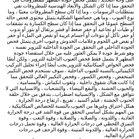
التحقق مما إذا كان الشكل والأبعاد الهندسية للمطروقات تفي
بمتطلبات الرسومات ، وما إذا كان سطح المطروقات معيبًا ، وما
نوع العيوب ، وما هي خصائصها الشكلية.يتمثل محتوى فحص حالة
السطح عمومًا في التحقق مما إذا كان سطح الكسارة به تشققات
أو طيات أو تجاعيد أو حفر ضغط أو قشر برتقال أو بثور أو ندوب
أو حفر تآكل أو نتوءات أو أجسام غريبة أو نقص في الملء أو حفر
أو نقص في اللحوم وعلامات الخدوش وعيوب أخرى.يتمثل فحص
الجودة الداخلي في التحقق من الجودة الداخلية للتزوير نفسه ،
وهو شرط جودة لا يمكن العثور عليه من خلال استقصاء جودة
المظهر.لا يشمل فقط فحص العيوب الداخلية للتزوير ، ولكن أيضًا
فحص الخواص الميكانيكية للتزوير.يجب أيضًا إجراء تحليل التركيب
الكيميائي.بالنسبة للعيوب الداخلية ، سوف نستخدم فحص التكبير
المنخفض ، وفحص الكسور ، وفحص التكبير العالي للتحقق مما
إذا كانت هناك شقوق داخلية ، وثقوب انكماش ، والمسامية ،
والحبوب الخشنة ، والبقع البيضاء ، والتشعبات ، والانسيابية التي لا
تتوافق مع الشكل ، والانسيابية اضطراب.، يتدفق من خلال حلقة
الحبوب الخشنة ، فيلم أكسيد ، تفريغ ، ارتفاع درجة الحرارة ،
هيكل احتراق وغيرها من العيوب.بالنسبة للخصائص الميكانيكية ،
من المهم بشكل أساسي التحقق من قوة الشد في درجة الحرارة
العادية ، واللدونة ، والصلابة ، والصلابة ، وقوة التعب ، وقوة
التمزق اللحظي في درجات الحرارة العالية ، وقوة تحمل درجات
الحرارة العالية ، واللدونة المتينة ، وقوة الزحف في درجات
الحرارة العالية.