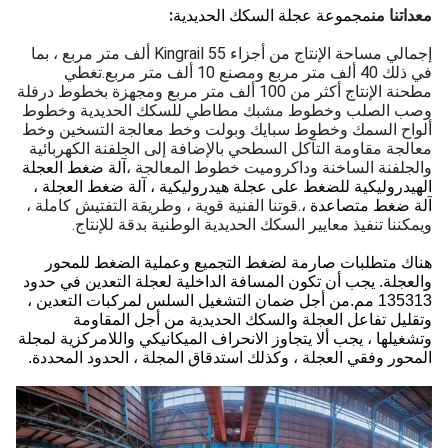
معداتنا من
:
مجموعة عجلة السكك الحديدية
إجمالي مساحة الإنتاج من أجزاء Kingrail 55 ألف متر مربع ، بما
في ذلك 40 ألف متر مربع ومصنع 10 ألف متر مربع.تغطي
مطحنة الإنتاج أكثر من 100 ألف متر مربع ومجهزة بخطوط درفلة
وصب الصلب وخطوط مشبك مطاطي للسكك الحديدية وخطوط
ألواح السمك وخطوط سبايك وبولت وخط معالجة التسخين وخط
معالجة مقاومة التآكل السطحي بالإضافة إلى الجلفنة الكهربائية
والجلفنة الساخنة وداكروميت خطوط المعالجة ،
آلة ضغط العجلة
الهيدروليكية للضغط على عجلة هيدروليكية ، آلة ضغط العجلة ،
آلة ضغط متصاعدة ،
.قوتنا الفنية قوية ، وطريقة التفتيش كاملة ،
ويمكننا تنفيذ معايير السكك الحديدية الوطنية بدقة للإنتاج.
هناك متطلبات صارمة لضغط التجميع وعملية الضغط للمحور
والعجلة. يجب أن تكون المسافة الداخلية لعجلة التعدين في حدود
135313 مم.من أجل ضمان التشغيل السلس لمركبات التعدين ،
وتقليل تفاعل العجلة والسكك الحديدية من أجل المقاومة
وتشغيلها ، يجب ألا يتجاوز الانحراف الميكانيكي واللامركزية لمجلة
المحور وفقي العجلة ، وكذلك استدقاق المجلة ، الحدود المحددة.