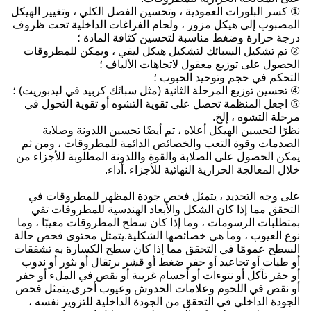
① كسر البلورات العمودية ، وتحسين الفصل الكلي ، وتغيير الهيكل
المصبوب إلى هيكل مزور ، ولحام الفراغات الداخلية تحت ظروف
درجة حرارة وضغط مناسبة لتحسين كثافة المادة ؛
② تم تشكيل السبائك لتشكيل هيكل ليفي ، ويمكن للمطروقات
الحصول على توزيع معقول لاتجاهات الألياف ؛
التحكم في حجم وتوحيد الحبوب ؛
④ تحسين توزيع المرحلة الثانية (مثل سبائك كربيد في ليدبوريت) ؛
⑤ اجعل المنظمة تحصل على تقوية التشوه أو تقوية التحول في
مرحلة التشوه ، إلخ.
نظرًا لتحسين الهيكل أعلاه ، تم أيضًا تحسين اللدونة وصلابة
الصدمات وقوة التعب والخصائص الدائمة للمطروقات ، ومن ثم
يمكن الحصول على الصلابة والقوة واللدونة المطلوبة للأجزاء من
خلال المعالجة الحرارية النهائية للأجزاء .أداء.
على وجه التحديد ، يتمثل فحص جودة المظهر للمطروقات في
التحقق مما إذا كان الشكل والأبعاد الهندسية للمطروقات تفي
بمتطلبات الرسومات ، وما إذا كان سطح المطروقات معيبًا ، وما
نوع العيوب ، وما هي خصائصها الشكلية.يتمثل محتوى فحص حالة
السطح عمومًا في التحقق مما إذا كان سطح الكسارة به تشققات
أو طيات أو تجاعيد أو حفر ضغط أو قشر برتقال أو بثور أو ندوب
أو حفر تآكل أو نتوءات أو أجسام غريبة أو نقص في الملء أو حفر
أو نقص في اللحوم وعلامات الخدوش وعيوب أخرى.يتمثل فحص
الجودة الداخلي في التحقق من الجودة الداخلية للتزوير نفسه ،