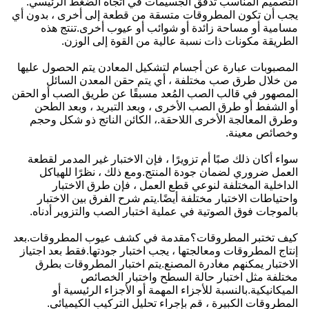
التصميم المناسب تدفق الجسيمات في اتجاه الضغط الرئيسي.
يجب أن تكون المطروقات متسقة من قطعة إلى أخرى ، بدون أي
مسامية أو مساحة زائدة أو شوائب أو عيوب أخرى.تنتج هذه
الطريقة مكونات ذات نسبة عالية من القوة إلى الوزن.
المصبوبات عبارة عن أجسام لتشكيل المعادن يتم الحصول عليها
من خلال طرق صب مختلفة ، أي يتم حقن المعدن السائل
المصهور في قالب الصب المُعد مسبقًا عن طريق الصب أو الحقن
أو الشفط أو طرق الصب الأخرى ، وبعد التبريد ، وبعد الطحن
وطرق المعالجة الأخرى اللاحقة.، الكائن الناتج ذو شكل وحجم
وخصائص معينة.
سواء أكان ذلك صبًا أم تزويرًا ، فإن الاختبار غير المدمر لقطعة
العمل ضروري لضمان جودة المنتج.ومع ذلك ، نظرًا للهياكل
الداخلية المختلفة لنوعي قطع العمل ، فإن طرق الاختبار
واحتياطات الاختبار مختلفة أيضًا.يتم شرح الفرق بين الاختبار
بالموجات فوق الصوتية في عملية اختبار الصب والتزوير أدناه.
كيف تختبر المطروقات؟مقدمة في كشف عيوب المطروقات.بعد
إنتاج المطروقات ومعالجتها ، يجب اختبار جودتها.فقط بعد اجتياز
الاختبار يمكنهم مغادرة المصنع.يتم اختبار المطروقات بطرق
مختلفة مثل اختبار حالة السطح واختبار الخصائص
الميكانيكية.بالنسبة للأجزاء المهمة أو الأجزاء الرئيسية أو
المطروقات الكبيرة ، قم بإجراء تحليل التركيب الكيميائي.