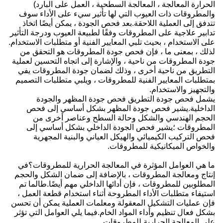
الحرارة المعالجة ، المعالجة السطحية ، العمل على البارد)
والمطروقات ذات العيوب التي لها تأثير سيء على الأداء سوف
تتدفق إلى العملية اللاحقة.بعد فحص الجودة ، يمكن أيضًا اتخاذ
تدابير علاجية على المطروقات وفقًا لطبيعة العيوب ودرجة التأثير
على الاستخدام ، بحيث تلبي المعايير الفنية أو متطلبات الاستخدام.
لذلك ، بمعنى ما ، فإن فحص جودة المطروقات هو التحقق من
جودة المطروقات من ناحية ، والإشارة إلى اتجاه التحسين لعملية
التطريق من ناحية أخرى ، وذلك لضمان جودة المطروقات يفي
بمتطلبات المعايير الفنية للمطروقات ، ويلبي متطلبات التصميم
والتجهيز والاستخدام.
يشمل فحص جودة التطريق فحص جودة المظهر والجودة
الداخلية.يشير فحص جودة المظهر بشكل أساسي إلى فحص
الحجم الهندسي والشكل وحالة السطح وعناصر أخرى من
المطروقات ؛يشير فحص الجودة الداخلي بشكل أساسي إلى
فحص التركيب الكيميائي والهيكل العياني والبنية المجهرية
والخواص الميكانيكية للمطروقات.
ما هي العوامل المؤثرة في المعالجة الحرارية للمطروقات؟في
إنتاج ومعالجة المطروقات ، بالإضافة إلى ضمان الشكل والحجم
المطلوبين للمطروقات ، فإن أدائها الداخلي مهم أيضًا.طالما تم
استيفاء متطلبات الأداء المطروحة أثناء استخدام قطعة العمل ،
فإن عمليات التشكيل المعقولة ومعلمات العملية يمكن أن تحسن
بشكل فعال تنظيم وأداء المواد الخام.فيما يلي العوامل التي تؤثر
على المعالجة الحرارية للمطروقات.