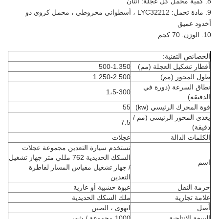
8. كمية محمل كل عجلة: اثنان
9. مادة تحمل: LYC32212 ، أسطواني مخروطي ، محمل كروي ذو
أخدود عميق
10. الوزن: 70 كجم
الخصائص التقنية:
أقطار تشكيل العجلة (مم)
500-1.350
طول المحور (مم)
1.250-2.500
نطاق السرعة (دورة في
1،5-300
الدقيقة)
قوة المحرك الرئيسي (kw)
55
يغذي المحور الرئيسي (مم /
7.5
دقيقة)
الكلمات الدالة
عجلات
تستخدم سيارة التعدين مجموعة عجلات
السكك الحديدية 762 مللي متر جهاز تشغيل
اسم
/ جهاز تشغيل مقياس المسار لقاطرة
التعدين
حزمة النقل
عبوة خشبية أو عارية
علامة تجارية
ملك السكك الحديدية
أصل
انهوى ، الصين
السعة الإنتاجية
1000 مجموعة / شهر