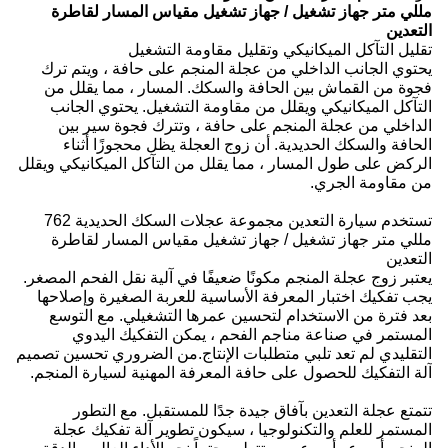
مللي متر جهاز تشغيل / جهاز تشغيل مقياس المسار لقاطرة
التعدين
تقليل التآكل الميكانيكي وتقليل مقاومة التشغيل
يحتوي الجانب الداخلي من عجلة المنجم على حافة ، ويتم ترك
فجوة من القماش بين الحافة والسكك. المسار ، مما يقلل من
التآكل الميكانيكي ويقلل من مقاومة التشغيل. يحتوي الجانب
الداخلي من عجلة المنجم على حافة ، وتترك فجوة سير بين
الحافة والسكك الحديدية. أن زوج العجلة يظل محجوزًا أثناء
الركض على طول المسار ، مما يقلل من التآكل الميكانيكي ويقلل
من مقاومة الجري.
تستخدم سيارة التعدين مجموعة عجلات السكك الحديدية 762
مللي متر جهاز تشغيل / جهاز تشغيل مقياس المسار لقاطرة
التعدين
يعتبر زوج عجلة المنجم مكونًا ضعيفًا في آلية نقل الفحم المصغر.
يجب تفكيك اختبار المعرفة الأساسية للعربة الصغيرة وإصلاحها
بعد فترة من الاستخدام لتحسين عمرها التشغيلي. مع التوسع
المستمر في صناعة مناجم الفحم ، يمكن التفكيك اليدوي
التقليدي لم تعد تلبي متطلبات الإنتاج.من الضروري تحسين تصميم
آلة التفكيك للحصول على حافة المعرفة المهنية لسيارة المنجم.
تتمتع عجلة التعدين بآفاق جيدة جدًا للمستقبل. مع التطور
المستمر للعلم والتكنولوجيا ، سيكون تطوير آلة تفكيك عجلة