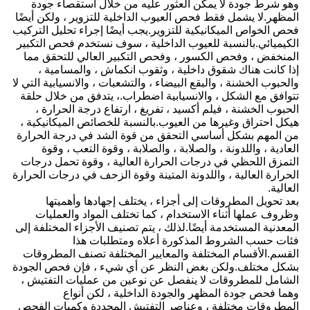
وهو شرط جودة لا يمكن العثور عليه من خلال استقصاء جودة
المظهر.لا يشمل فقط فحص العيوب الداخلية للتزوير ، ولكن أيضًا
فحص الخواص الميكانيكية للتزوير.يجب أيضًا إجراء تحليل التركيب
الكيميائي.بالنسبة للعيوب الداخلية ، سوف نستخدم فحص التكبير
المنخفض ، وفحص الكسور ، وفحص التكبير العالي للتحقق مما
إذا كانت هناك شقوق داخلية ، وثقوب انكماش ، والمسامية ،
والحبوب الخشنة ، والبقع البيضاء ، والتشعبات ، والانسيابية التي لا
تتوافق مع الشكل ، والانسيابية اضطراب.، يتدفق من خلال حلقة
الحبوب الخشنة ، فيلم أكسيد ، تفريغ ، ارتفاع درجة الحرارة ،
هيكل احتراق وغيرها من العيوب.بالنسبة للخصائص الميكانيكية ،
من المهم بشكل أساسي التحقق من قوة الشد في درجة الحرارة
العادية ، واللدونة ، والصلابة ، والصلابة ، وقوة التعب ، وقوة
التمزق اللحظي في درجات الحرارة العالية ، وقوة تحمل درجات
الحرارة العالية ، واللدونة المتينة وقوة الزحف في درجات الحرارة
العالية.
بعد تحويل المطروقات إلى أجزاء ، يختلف إجهادها وأهميتها
وظروف عملها أثناء الاستخدام ، كما تختلف المواد والعمليات
المعدنية المستخدمة أيضًا.لذلك ، يتم تصنيف الأجزاء المختلفة إلى
فئات حسب الشروط المذكورة أعلاه ومتطلبات هذا
القسم.الأقسام المختلفة والمعايير المختلفة تصنف المطروقات
بشكل مختلف.ولكن بغض النظر عن أي شيء ، فإن فحص الجودة
الشامل للمطروقات لا ينفصل عن نوعين من عمليات التفتيش ،
وهما فحص جودة المظهر والجودة الداخلية ، لكن أنواع
المطروقات مختلفة ، وعناصر التفتيش المحددة وكميات الفحص