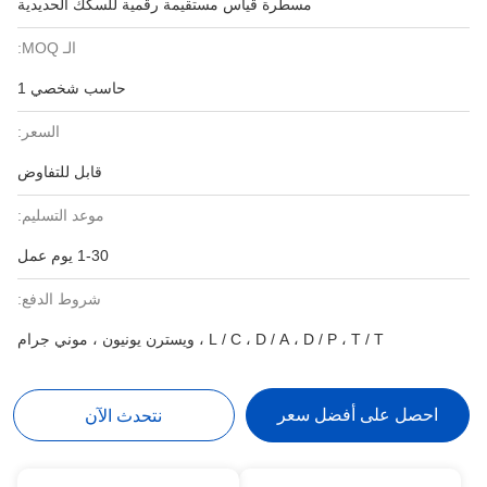
مسطرة قياس مستقيمة رقمية للسكك الحديدية
الـ MOQ:
حاسب شخصي 1
السعر:
قابل للتفاوض
موعد التسليم:
1-30 يوم عمل
شروط الدفع:
L / C ، D / A ، D / P ، T / T ، ويسترن يونيون ، موني جرام
احصل على أفضل سعر
نتحدث الآن