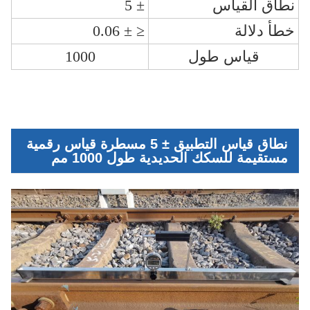
نطاق القياس
± 5
خطأ دلالة
≤ ± 0.06
قياس طول
1000
نطاق قياس التطبيق ± 5 مسطرة قياس رقمية
مستقيمة للسكك الحديدية طول 1000 مم