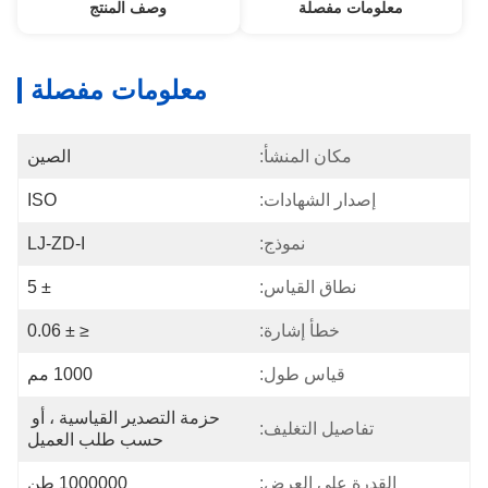
معلومات مفصلة
وصف المنتج
معلومات مفصلة
مكان المنشأ:
الصين
إصدار الشهادات:
ISO
نموذج:
LJ-ZD-I
نطاق القياس:
± 5
خطأ إشارة:
≤ ± 0.06
قياس طول:
1000 مم
حزمة التصدير القياسية ، أو 
تفاصيل التغليف:
حسب طلب العميل
القدرة على العرض:
1000000 طن