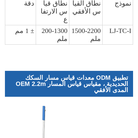
نموذج
نطاق القيا
نطاق قيا
دقة
س الأفقي
س الارتفا
ع
LJ-TC-I
1500-2200
200-1300
± 1 مم
ملم
ملم
تطبيق ODM معدات قياس مسار السكك
الحديدية ، مقياس قياس المسار OEM 2.2m
المدى الأفقي