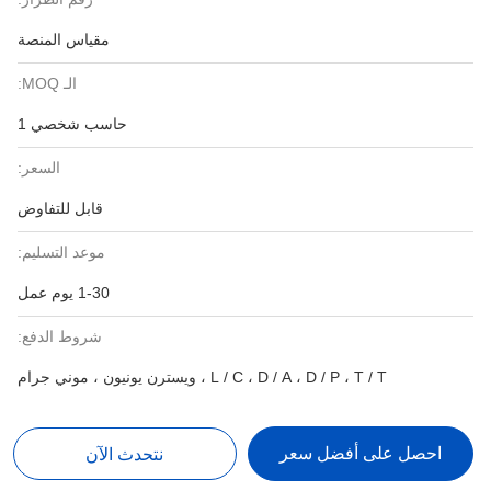
مقياس المنصة
الـ MOQ:
حاسب شخصي 1
السعر:
قابل للتفاوض
موعد التسليم:
1-30 يوم عمل
شروط الدفع:
L / C ، D / A ، D / P ، T / T ، ويسترن يونيون ، موني جرام
احصل على أفضل سعر
نتحدث الآن