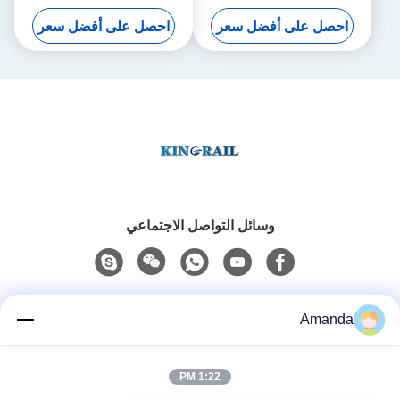
المشتركة 0.01 القرار
المحسس ODM Kingrail
احصل على أفضل سعر
احصل على أفضل سعر
وسائل التواصل الاجتماعي
اتصال سريع
Amanda
الهاتف
1:22 PM
0086-15556982932