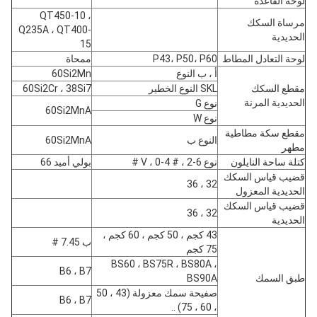
لوحة القاعدة
QT450-10 ،
مرساة السكك
Q235A ، QT400-
الحديدية
15
لوحة التعادل المطاط
P43، P50، P60
ممحاة
أ ، ب النوع
60Si2Mn
مقطع السكك
SKL النوع الخطير
60Si2Cr ، 38Si7
الحديدية المرنة
نوع G
60Si2MnA
نوع W
مقطع سكة ​​مطاطية
النوع ب
60Si2MnA
مطهر
كتلة ساحة النايلون
نوع V ، 0-4 # ، 2-6 #
بولي أميد 66
قضيب قياس السكك
32 ، 36
الحديدية المعزول
قضيب قياس السكك
32 ، 36
الحديدية
43 كجم ، 50 كجم ، 60 كجم ،
ب 7.45 #
75 كجم
BS60 ، BS75R ، BS80A ،
B6 ، B7
طبق السمك
BS90A
صفيحة سمك معزولة (43 ، 50
B6 ، B7
، 60 ، 75) ..