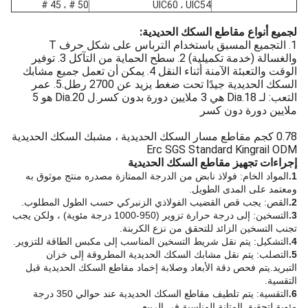
50 # ، 45 #
UIC60 ، UIC54
لجميع أنواع مقاطع السكك الحديدية:
1. التجميع المسبق باستخدام الترباس على شكل حرف T
والغسالة (خدمة تكميلية) 2. سطح الحماية من التآكل 3. توفير
الوقت والتعبئة الآمنة أثناء النقل 4. يمكن أن تعمل جميع مشابك
السكك الحديدية جيدًا تحت ضغط يزيد عن 2700 رطل.5. عمر
التعب: لـ Dia.18 هي 3 ملايين دورة بدون كسر.ل Dia.20 هو 5
ملايين دورة دون كسر
0.78 كجم مقاطع مسار السكك الحديدية ، مشبك السكك الحديدية
Erc SGS Standard Kingrail ODM
إجراءات تجهيز مقاطع السكك الحديدية
1.
المواد الخام: فولاذ نابض من الدرجة الممتازة مصدره منتج موثوق به
ومعتمد على المدى الطويل.
2.
القص: يجب قص القضيب الفولاذي الزنبركي حسب الطول المطلوب.
3.
التسخين: إلى درجة حرارة تزوير (950-1000 درجة مئوية) ، ولكن يجب
تجنب التسخين الزائد للتحقق من نزع الكربنة.
4.
التشكيل: يتم نقل شريط التسخين المناسب إلى مكبس الطاقة للتزوير.
5.
التصلب: يتم نقل مشابك السكك الحديدية المطروقة إلى خزان
التبريد.يتم فحص دقة الأبعاد وصلابة إخماد مقاطع السكك الحديدية قبل
التقسية.
6.
التقسية: يتم تلطيف مقاطع السكك الحديدية عند حوالي 350 درجة
مئوية لتحقيق المتانة المناسبة في الربيع.