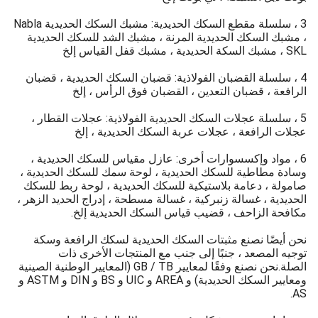
3 ، سلسلة مقطع السكك الحديدية: مشبك السكك الحديدية Nabla
، مشبك السكك الحديدية المرنة ، مشبك الشد للسكك الحديدية
SKL ، مشبك السكة الحديدية ، مشبك قفل القياس إلخ
4 ، سلسلة القضبان الفولاذية: قضبان السكك الحديدية ، قضبان
الرافعة ، قضبان التعدين ، القضبان فوق الرأس ، إلخ
5 ، سلسلة عجلات السكك الحديدية الفولاذية: عجلات القطار ،
عجلات الرافعة ، عجلات عربة السكك الحديدية ، إلخ
6 ، مواد وإكسسوارات أخرى: عازل مقياس للسكك الحديدية ،
وسادة مطاطية للسكك الحديدية ، لوحة سمك للسكك الحديدية ،
صامولة ، دعامة بلاستيكية للسكك الحديدية ، لوحة ربط للسكك
الحديدية ، غسالة زنبركية ، غسالة مسطحة ، إدراج الحديد الزهر ،
مكافحة الزاحف ، قضيب قياس السكك الحديدية إلخ.
نحن أيضًا نصنع مثبتات السكك الحديدية لسكك الرافعة وسكة
توجيه المصعد ، جنبًا إلى جنب مع المنتجات الأخرى ذات
الصلة.نحن نصنع وفقًا لمعايير GB / TB (المعايير الوطنية الصينية
ومعايير السكك الحديدية) و AREA و UIC و BS و DIN و ASTM و
AS.