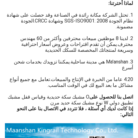
لماذا أخترتنا:
1. تحتل الشركة مكانة رائدة في الصناعة وقد حصلت على شهادة
نظام الجودة SGS-ISO9001: 2008 وشهادة CRCC.الجودة
مضمونة.
2. لدينا 8 موظفين مبيعات محترفين وأكثر من 60 مهندس
محترف.يمكن أن تقدم اقتراحات وعروض أسعار احترافية
وسريعة لمنتجاتك المخصصة للسكك الحديدية
3. Ma′anshan هي مدينة ساحلية.يمكننا تزويدك بخدمات شحن
أسرع
4.20 عاما من الخبرة في الإنتاج والمبيعات.تعامل مع جميع أنواع
مشاكل ما بعد البيع لك في الوقت المناسب.
O مشبك سكة حديدية وقياس قفل مشبك
اتصل بنا للحصول على
تطبيق دولي W نوع مشبك سكة حديد مرن
إذا كانت لديك أي أسئلة ، فلا تتردد في الاتصال بنا على النحو
التالي: