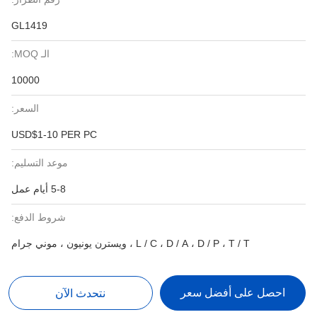
GL1419
الـ MOQ:
10000
السعر:
USD$1-10 PER PC
موعد التسليم:
5-8 أيام عمل
شروط الدفع:
L / C ، D / A ، D / P ، T / T ، ويسترن يونيون ، موني جرام
احصل على أفضل سعر
نتحدث الآن