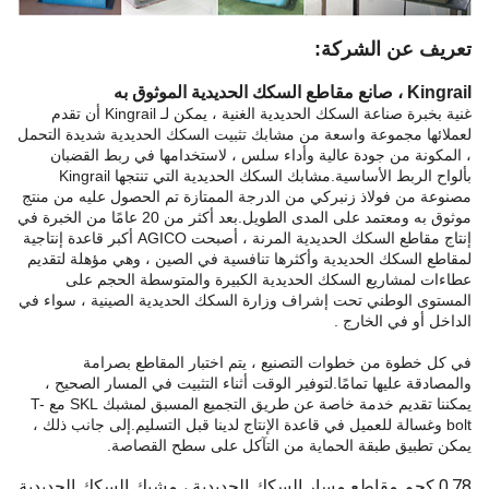
تعريف عن الشركة:
Kingrail ، صانع مقاطع السكك الحديدية الموثوق به
غنية بخبرة صناعة السكك الحديدية الغنية ، يمكن لـ Kingrail أن تقدم
لعملائها مجموعة واسعة من مشابك تثبيت السكك الحديدية شديدة التحمل
، المكونة من جودة عالية وأداء سلس ، لاستخدامها في ربط القضبان
بألواح الربط الأساسية.مشابك السكك الحديدية التي تنتجها Kingrail
مصنوعة من فولاذ زنبركي من الدرجة الممتازة تم الحصول عليه من منتج
موثوق به ومعتمد على المدى الطويل.بعد أكثر من 20 عامًا من الخبرة في
إنتاج مقاطع السكك الحديدية المرنة ، أصبحت AGICO أكبر قاعدة إنتاجية
لمقاطع السكك الحديدية وأكثرها تنافسية في الصين ، وهي مؤهلة لتقديم
عطاءات لمشاريع السكك الحديدية الكبيرة والمتوسطة الحجم على
المستوى الوطني تحت إشراف وزارة السكك الحديدية الصينية ، سواء في
الداخل أو في الخارج .
في كل خطوة من خطوات التصنيع ، يتم اختبار المقاطع بصرامة
والمصادقة عليها تمامًا.لتوفير الوقت أثناء التثبيت في المسار الصحيح ،
يمكننا تقديم خدمة خاصة عن طريق التجميع المسبق لمشبك SKL مع T-
bolt وغسالة للعميل في قاعدة الإنتاج لدينا قبل التسليم.إلى جانب ذلك ،
يمكن تطبيق طبقة الحماية من التآكل على سطح القصاصة.
0.78 كجم مقاطع مسار السكك الحديدية ، مشبك السكك الحديدية