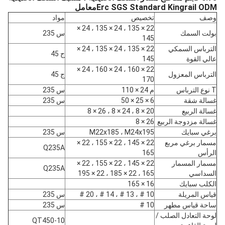
Erc SGS Standard Kingrail ODM
معامل
وصف
تخصيص
مواد
22 × 135 ، 24 × 135 ، 24 ×
بولت السمك
س 235
145
الترباس السمكي
22 × 135 ، 24 × 135 ، 24 ×
ج 45
عالي القوة
145
22 × 160 ، 24 × 160 ، 24 ×
الترباس المعزول
ج 45
170
T نوع الترباس
م 24 × 110
س 235
غسالة شقة
6 × 25 × 50
س 235
غسالة الربيع
20 × 8 ، 24 × 8 ، 26 × 8
غسالة مزدوجة الربيع
26 × 8
برغي سبايك
M22x185 ، M24x195
س 235
مسمار برغي مربع
22 × 145 ، 22 × 155 ، 22 ×
Q235A
الرأس
165
مسمار المسمار
22 × 145 ، 22 × 155 ، 22 ×
Q235A
السداسي
165 ، 22 × 185 ، 22 × 195
الكلب سبايك
16 × 165
قياس المريلة
10 # ، 13 # ، 14 # ، 20 #
س 235
ساحة قياس مطهر
10 #
س 235
لوحة التعادل الصلب /
QT450-10