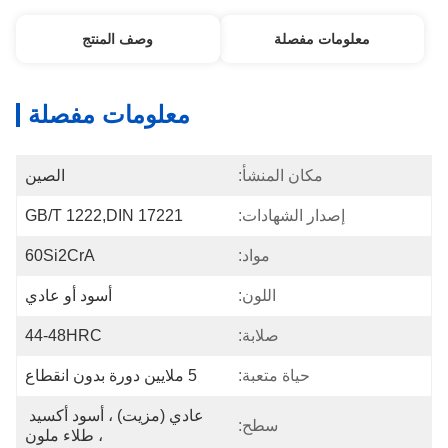
معلومات مفصلة
وصف المنتج
معلومات مفصلة
مكان المنشأ:
الصين
إصدار الشهادات:
GB/T 1222,DIN 17221
مواد:
60Si2CrA
اللون:
أسود أو عادي
صلابة:
44-48HRC
حياة متعبة:
5 ملايين دورة بدون انقطاع
عادي (مزيت) ، أسود أكسيد 
سطح:
، طلاء ملون