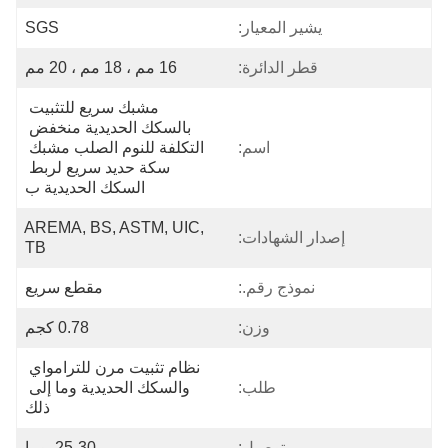
يشير المعيار:
SGS
قطر الدائرة:
16 مم ، 18 مم ، 20 مم
مشبك سريع للتثبيت 
بالسكك الحديدية منخفض 
اسم:
التكلفة للنوم الصلب مشبك 
سكة حديد سريع لربط 
السكك الحديدية ب
AREMA, BS, ASTM, UIC, 
إصدار الشهادات:
TB
نموذج رقم.:
مقطع سريع
وزن:
0.78 كجم
نظام تثبيت مرن للترامواي 
طلب:
والسكك الحديدية وما إلى 
ذلك
توصيل:
25-30 يوما