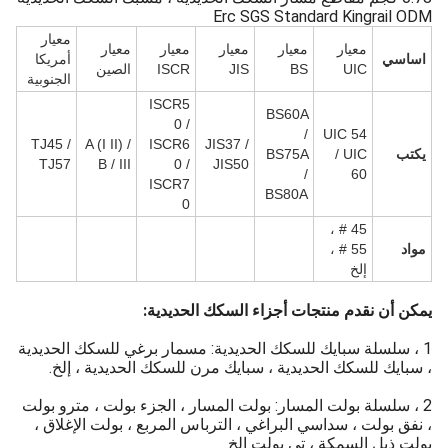
Erc SGS Standard Kingrail ODM
معيار
معيار
معيار
معيار
معيار
معيار
اساسي
أمريكا
UIC
BS
JIS
ISCR
الصين
الجنوبية
ISCR5
BS60A
0 /
/
UIC 54
TJ45 /
A (I II) /
ISCR6
JIS37 /
يكتب
/ UIC
BS75A
TJ57
B / III
0 /
JIS50
/
60
ISCR7
BS80A
0
45 # ،
مواد
55 # ،
إلخ
يمكن أن نقدم منتجات أجزاء السكك الحديدية:
1 ، سلسلة سبايك للسكك الحديدية: مسمار برغي للسكك الحديدية
، سبايك للسكك الحديدية ، سبايك مرن للسكك الحديدية ، إلخ.
2 ، سلسلة بولت المسار: بولت المسار ، الجزء بولت ، مترو بولت
، نفق بولت ، سداسي البراغي ، الترباس المربع ، بولت الإغلاق ،
بولت ذيل السمكة ، تي بولت إلخ