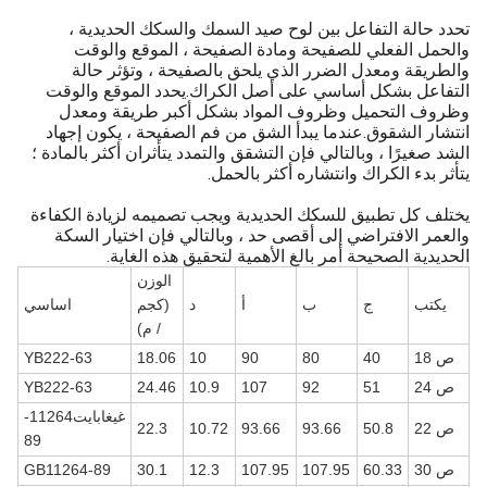
تحدد حالة التفاعل بين لوح صيد السمك والسكك الحديدية ،
والحمل الفعلي للصفيحة ومادة الصفيحة ، الموقع والوقت
والطريقة ومعدل الضرر الذي يلحق بالصفيحة ، وتؤثر حالة
التفاعل بشكل أساسي على أصل الكراك.يحدد الموقع والوقت
وظروف التحميل وظروف المواد بشكل أكبر طريقة ومعدل
انتشار الشقوق.عندما يبدأ الشق من فم الصفيحة ، يكون إجهاد
الشد صغيرًا ، وبالتالي فإن التشقق والتمدد يتأثران أكثر بالمادة ؛
يتأثر بدء الكراك وانتشاره أكثر بالحمل.
يختلف كل تطبيق للسكك الحديدية ويجب تصميمه لزيادة الكفاءة
والعمر الافتراضي إلى أقصى حد ، وبالتالي فإن اختيار السكة
الحديدية الصحيحة أمر بالغ الأهمية لتحقيق هذه الغاية.
الوزن
يكتب
ج
ب
أ
د
(كجم
اساسي
/ م)
ص 18
40
80
90
10
18.06
YB222-63
ص 24
51
92
107
10.9
24.46
YB222-63
غيغابايت
1
1264-
ص 22
50.8
93.66
93.66
10.72
22.3
89
ص 30
60.33
107.95
107.95
12.3
30.1
GB11264-89