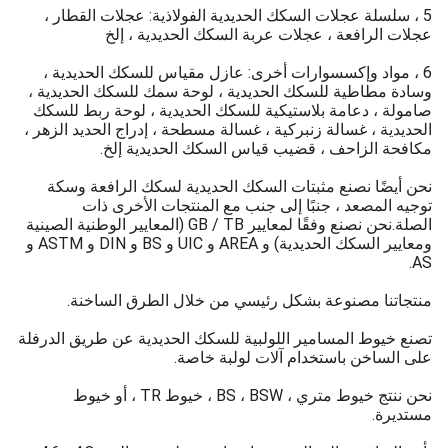
5 ، سلسلة عجلات السكك الحديدية الفولاذية: عجلات القطار ،
عجلات الرافعة ، عجلات عربة السكك الحديدية ، إلخ
6 ، مواد وإكسسوارات أخرى: عازل مقياس للسكك الحديدية ،
وسادة مطاطية للسكك الحديدية ، لوحة سمك للسكك الحديدية ،
صامولة ، دعامة بلاستيكية للسكك الحديدية ، لوحة ربط للسكك
الحديدية ، غسالة زنبركية ، غسالة مسطحة ، إدراج الحديد الزهر ،
مكافحة الزاحف ، قضيب قياس السكك الحديدية إلخ.
نحن أيضًا نصنع مثبتات السكك الحديدية لسكك الرافعة وسكة
توجيه المصعد ، جنبًا إلى جنب مع المنتجات الأخرى ذات
الصلة.نحن نصنع وفقًا لمعايير GB / TB (المعايير الوطنية الصينية
ومعايير السكك الحديدية) و AREA و UIC و BS و DIN و ASTM و
AS.
منتجاتنا مصنوعة بشكل رئيسي من خلال الطرق الساخنة.
تصنع خيوط المسامير اللولبية للسكك الحديدية عن طريق الدرفلة
على الساخن باستخدام آلات لولبة خاصة.
نحن ننتج خيوط متري ، BS ، BSW ، خيوط TR ، أو خيوط
مستديرة.