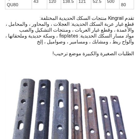
43
120
138.5
121
52.5
500
QU80
8
0
تقدم Kingrail منتجات السكك الحديدية المختلفة:
قطع غيار عربة السكك الحديدية: العجلات ، والمحاور ، والمحامل ،
والأعمدة ، وقطع غيار العربات ، ومنتجات التشكيل والصب
مواد مسار السكك الحديدية: fisplates ، وسكة حديدية وملحقاتها ،
وألواح ربط ، ومشابك ، ومسامير ، وصواميل ، إلخ
الطلبات الصغيرة والكبيرة موضع ترحيب!