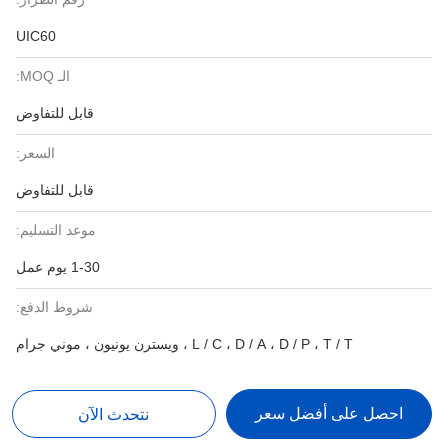
UIC60
الـ MOQ:
قابل للتفاوض
السعر:
قابل للتفاوض
موعد التسليم:
1-30 يوم عمل
شروط الدفع:
L / C ، D / A ، D / P ، T / T ، ويسترن يونيون ، موني جرام
احصل على أفضل سعر
نتحدث الآن