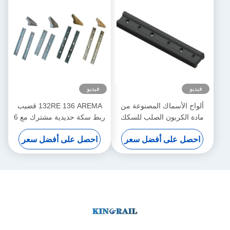
فيديو
فيديو
ألواح الأسماك المصنوعة من
132RE 136 AREMA قضيب
مادة الكربون الصلب للسكك
ربط سكة حديدية مشترك مع 6
الحديدية 15 كجم و 18 كجم و
ثقوب ومسامير
احصل على أفضل سعر
احصل على أفضل سعر
22 كجم بوزن معيار أريما