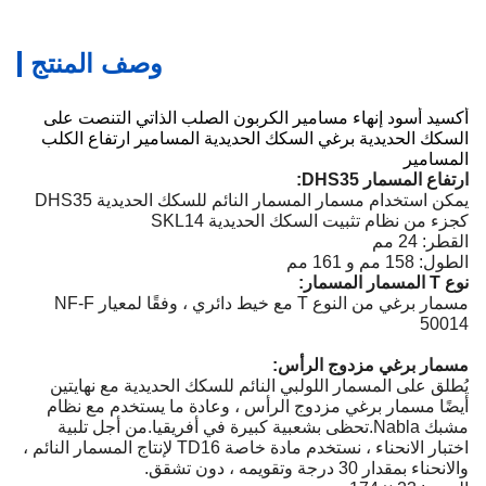
وصف المنتج
أكسيد أسود إنهاء مسامير الكربون الصلب الذاتي التنصت على
السكك الحديدية برغي السكك الحديدية المسامير ارتفاع الكلب
المسامير
ارتفاع المسمار DHS35:
يمكن استخدام مسمار المسمار النائم للسكك الحديدية DHS35
كجزء من نظام تثبيت السكك الحديدية SKL14
القطر: 24 مم
الطول: 158 مم و 161 مم
نوع T المسمار المسمار:
مسمار برغي من النوع T مع خيط دائري ، وفقًا لمعيار NF-F
50014
مسمار برغي مزدوج الرأس:
يُطلق على المسمار اللولبي النائم للسكك الحديدية مع نهايتين
أيضًا مسمار برغي مزدوج الرأس ، وعادة ما يستخدم مع نظام
مشبك Nabla.تحظى بشعبية كبيرة في أفريقيا.من أجل تلبية
اختبار الانحناء ، نستخدم مادة خاصة TD16 لإنتاج المسمار النائم ،
والانحناء بمقدار 30 درجة وتقويمه ، دون تشقق.