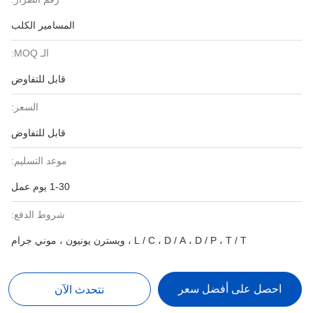
المسامير الكلب
الـ MOQ:
قابل للتفاوض
السعر:
قابل للتفاوض
موعد التسليم:
1-30 يوم عمل
شروط الدفع:
L / C ، D / A ، D / P ، T / T ، ويسترن يونيون ، موني جرام
احصل على أفضل سعر
نتحدث الآن