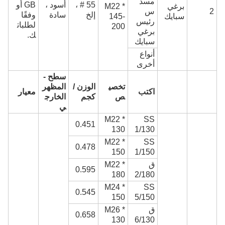
مسد
55 # ،
أسود ،
GB أو
برغي
M22 *
2
س
إلخ
سادة
وفقًا
سبايك
145-
رئيس
لطلبات
200
برغي
ك.
سبايك
أنواع
أخرى
سطح -
تخصي
الوزن /
المظهر
اكتب
معيار
ص
كجم
الخارج
ي
M22 *
SS
0.451
130
1/130
M22 *
SS
0.478
150
1/150
ق
M22 *
0.595
180
2/180
M24 *
SS
0.545
150
5/150
ق
M26 *
0.658
130
6/130