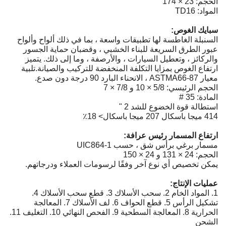
الحجم: 23 × 174
المواد: TD16
سبايك الغوص:
السنبلة الغاطسة لها تطبيقات واسعة ، بما في ذلك ألواح وألواح
عبور الطرق السريعة للبناء الخشبي ، وقضبان حماية الجسور
والركائز ، وتعطيل السيارات ، والأرصفة ، وما إلى ذلك. يتميز
ارتفاع الغوص بمزايا التكلفة المنخفضة للتركيب والصيانة.تلبية
معيار ASTMA66-87 ، الانحناء البارد 90 درجة دون صدع.
الحجم الرئيسي: 5/8 × 10 و 7/8 × 7
المادة: 35 #
استطالة قوة الخضوع للشد 2 "
414 ميجا باسكال 207 ميجا باسكال> 18٪
ارتفاع المسمار رئيس عرافة:
مسمار برغي برأس شق ، حسب UIC864-1
الحجم: 24 × 131 و 24 × 150
يمكن تخصيص أي نوع آخر وفقًا لرسومات العملاء ودرجاتهم.
عمليات الإنتاج:
1. المواد الخام 2. سحب الأسلاك 3. قطع سحب الأسلاك 4.
تشكيل الرأس 5. قطع الحواف 6. لف الأسلاك 7. المعالجة
الحرارية 8. المعالجة السطحية 9. الفحص النهائي 10. التغليف 11.
الشحن