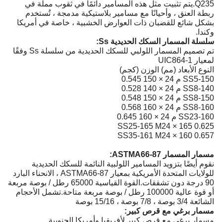
Q235.يتم تثبيت مثل هذه المسامير دائمًا في ثقوب مملة في
ربطة العنق ، وأحيانًا مع مسامير بلاستيكية مدمجة ، تُستخدم
بشكل شائع للقضبان ذات العوارض الخشبية ، خاصة في أمريكا
وكندا.
سلسلة المسمار السكك الحديدية Ss:
تم تصميم المسمار اللولبي للسكك الحديدية من سلسلة Ss وفقًا
لمعيار UIC864-1
النوع الأبعاد (مم) الوزن (كجم)
SS5-150 م 24 × 150 0.545
SS8-140 م 24 × 140 0.528
SS8-150 م 24 × 150 0.548
SS8-160 م 24 × 160 0.568
SS23-160 م 24 × 160 0.645
SS25-165 M24 × 165 0.625
SS35-161 M24 × 160 0.657
مسمار المسمار ASTMA66-87:
نقوم أيضًا بتزويد المسامير اللولبية النائمة للسكك الحديدية
للولايات المتحدة الأمريكية بمعيار ASTMA66-87 ، الانحناء البارد
90 درجة دون تشققات.القوة القياسية 65000 رطل / بوصة مربعة
أو قوة عالية 100000 رطل / بوصة مربعة متاحة.تشمل الأحجام
الشائعة 3/4 بوصة ، 7/8 بوصة ، 15/16 بوصة
مسمار برغي مع قرص كبير:
مسمار برغي مع قرص كبير لأفريقيا وأمريكا الجنوبية