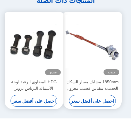
المنتجات ذات الصلة
فيديو
فيديو
1850mm مشابك مسار السكك
HDG البيضاوي الرقبة لوحة
الحديدية مقياس قضيب معزول
الأسماك الترباس تزوير
وغير معزول ODM
AREMA الدرجة القياسية 5
احصل على أفضل سعر
احصل على أفضل سعر