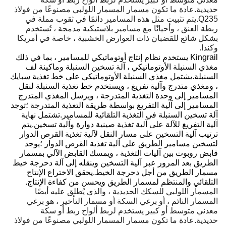
حديدية.عادة ما تكون مسمار المسمار اللولبي مصنوعًا من فولاذ
Q235.يتم تثبيت مثل هذه المسامير دائمًا في ثقوب مملة في
ربطة العنق ، وأحيانًا مع مسامير بلاستيكية مدمجة ، تُستخدم
بشكل شائع للقضبان ذات العوارض الخشبية ، خاصة في أمريكا
وكندا.
Kingrail يستخدم نظام إنتاج أوتوماتيكي للمسامير ، بما في ذلك
مغذي السنبلة الأوتوماتيكي ، آلة تسخين السنبلة وماكينة لف
السنبلة.يشتمل مغذي السنبلة الأوتوماتيكي على خط تغذية سبايك
، ومغذي متدرج وآلية تفريغ ، ويستخدم خط تغذية السنبلة لنقل
المسامير إلى وحدة التغذية المتدرجة ، ويرسل المغذي المتدرج
المسامير إلى آلية التفريغ بواسطة طريقة التغذية المتدرجة ؛توجد
آلة تسخين السنبلة في التغذية التلقائية للمسامير.تشتمل نهاية
آلية التفريغ للآلة على آلية تغذية صينية دوارة وآلية تسخين.يتم
ترتيب آلية التسخين على مسار النقل لآلية تغذية القرص الدوار
لتسخين مسامير الطريق على آلية تغذية القرص الدوار ؛يوجد
قابض روبوت بين آليات التغذية ، ويمسك القابض الآلي بمسمار
الطريق بعد المرور عبر آلية التسخين وينقله إلى آلة دحرجة خيط
مسمار الطريق من أجل دحرجة الخيط.يحقق الاختراع الإنتاج
التلقائي والمنتظم لمسمار الطريق ويحسن من كفاءة الإنتاج.
المسمار اللولبي للسكك الحديدية ، والذي يُطلق عليه أيضًا
المسمار النائم ، أو برغي السكة أو مسمار التأخير ، هو برغي
معدني متوسط ​​أو كبير يستخدم لربط ألواح ربط أو سكة
حديدية.عادة ما تكون مسمار المسمار اللولبي مصنوعًا من فولاذ