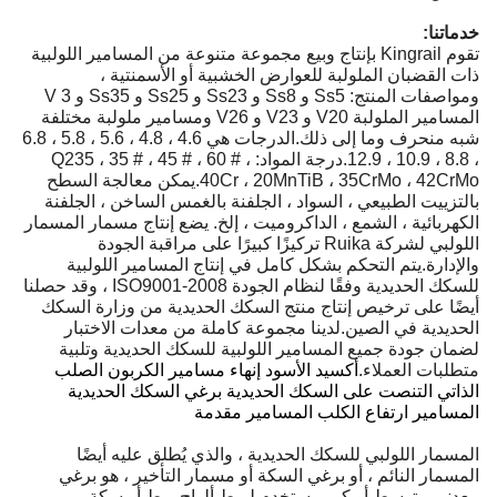
خدماتنا:
تقوم Kingrail بإنتاج وبيع مجموعة متنوعة من المسامير اللولبية
ذات القضبان الملولبة للعوارض الخشبية أو الأسمنتية ،
ومواصفات المنتج: Ss5 و Ss8 و Ss23 و Ss25 و Ss35 و 3 V
المسامير الملولبة V20 و V23 و V26 ومسامير ملولبة مختلفة
شبه منحرف وما إلى ذلك.الدرجات هي 4.6 ، 4.8 ، 5.6 ، 5.8 ، 6.8
، 8.8 ، 10.9 ، 12.9.درجة المواد: Q235 ، 35 # ، 45 # ، 60 # ،
40Cr ، 20MnTiB ، 35CrMo ، 42CrMo.يمكن معالجة السطح
بالتزييت الطبيعي ، السواد ، الجلفنة بالغمس الساخن ، الجلفنة
الكهربائية ، الشمع ، الداكروميت ، إلخ. يضع إنتاج مسمار المسمار
اللولبي لشركة Ruika تركيزًا كبيرًا على مراقبة الجودة
والإدارة.يتم التحكم بشكل كامل في إنتاج المسامير اللولبية
للسكك الحديدية وفقًا لنظام الجودة ISO9001-2008 ، وقد حصلنا
أيضًا على ترخيص إنتاج منتج السكك الحديدية من وزارة السكك
الحديدية في الصين.لدينا مجموعة كاملة من معدات الاختبار
لضمان جودة جميع المسامير اللولبية للسكك الحديدية وتلبية
أكسيد الأسود إنهاء مسامير الكربون الصلب
متطلبات العملاء.
الذاتي التنصت على السكك الحديدية برغي السكك الحديدية
المسامير ارتفاع الكلب المسامير مقدمة
المسمار اللولبي للسكك الحديدية ، والذي يُطلق عليه أيضًا
المسمار النائم ، أو برغي السكة أو مسمار التأخير ، هو برغي
معدني متوسط ​​أو كبير يستخدم لربط ألواح ربط أو سكة