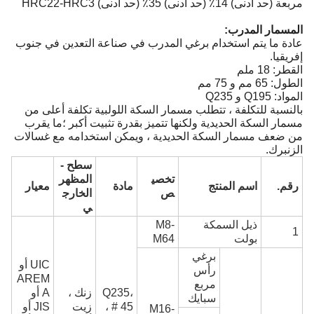
مربعة (حد أدنى) 14٪ (حد أدنى) 35٪ (حد أدنى) HRC22-HRC3
المسمار المدرب:
عادة ما يتم استخدام برغي المدرب في صناعة التعدين في جنوب
إفريقيا.
القطر: 18 ملم
الطول: 65 مم و 75 مم
المواد: Q195 و Q235
بالنسبة للتكلفة ، تتطلب مسمار السكة اللولبية تكلفة أعلى من
مسمار السكة الحديدية ولكنها تتميز بقدرة تثبيت أكبر ؛ما يقرب
من ضعف مسمار السكة الحديدية ، ويمكن استخدامه مع غسالات
الزنبرك.
سطح -
تخصي
المظهر
رقم.
اسم المنتج
مادة
معيار
ص
الخارج
ي
ذيل السمكة
M8-
1
بولت
M64
برغي
UIC أو
رأس
AREM
مربع
Q235،
زنك ،
A أو
سبايك
45 # ،
زيت
JIS أو
M16-