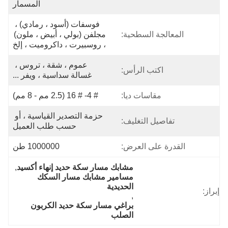
المسمار
فوسفات (أسود ، رمادي) ، 
المعالجة السطحية:
مجلفن (بولي ، أبيض ، ملون) 
، روسبيرت ، داكروميت ، إلخ
عموم ، شقة ، تروس ، 
اكتب الرأس:
غسالة سداسية ، ويفر ...
مقاسات ديا:
# 4- # 16 (2.5 مم - 8 مم)
حزمة التصدير القياسية ، أو 
تفاصيل التغليف:
حسب طلب العميل
القدرة على العرض:
1000000 طن
مشابك مسار سكة حديد إنهاء أكسيد
, 
مسامير مشابك مسار السكك 
الحديدية
إبراز:
, 
براغي مسار سكة حديد الكربون 
الصلب