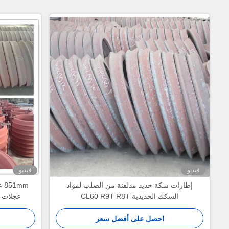
فيديو
فيديو
إطارات سكة حديد مدلفنة من الصلب لمواد
mm
السكك الحديدية CL60 R9T R8T
عجلات عربة
احصل على أفضل سعر