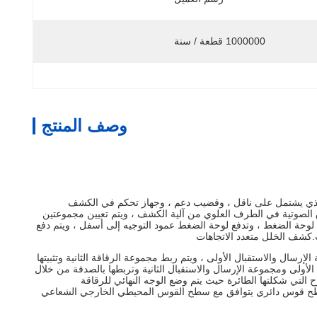
1000000 قطعة / سنة
وصف المنتج
لذي يشتمل على ناقل ، وقضيب دعم ، وجهاز تحكم في الكشف
ق الصوتية في الطرف العلوي من آلية الكشف ، ويتم تعيين مجموعتين
وحة الضغط ، وتدفع لوحة الضغط عمود التوجيه إلى أسفل ، ويتم دفع
.كشف الخلل متعدد الاتجاهات
رسال والاستقبال الأولى ، ويتم ربط مجموعة الرقاقة الثانية وتثبيتها
 الأولى ومجموعة الإرسال والاستقبال الثانية وتربطها بالصدفة من خلال
روإجهادية لمجموعة الرقاقة الأولى إلى الأسفل.الدرجة α للزاوية الحادة ثنائية السطوح التي شكلتها الطائرة حيث يتم وضع الوجه النهائي للرقاقة
ة ؛شكل الوجه السفلي السفلي للمسبار بأكمله هو سطح قوس دائري يتوافق مع سطح القوس المحيطي الخارجي الشعاعي