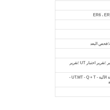
ER6 ، ER7
ية؛فحص البعد
تكوين نصفي تقرير الخواص الميكانيكية تقرير ؛تقرير اختبار UT ؛تقرير
المعالجة الآلية - UT.MT - Q + T -