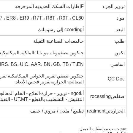
تزوير الجزء
F
إطارات السكك الحديدية المزخرفة
مواد
 ، ER8 ، ER9 ، R7T ، R8T ، R9T ، CL60
البعد
أ
ccording إلى رسوماتك
طلب
ح
المعدات الصناعية الثقيلة
تكمن
ج
تكوين نصفييوتا ، مونتانا ؛الملكية الميكانيك
اساسي
EN
IRS، BS، UIC، AAR، BN، GB، TB / T،
ج
QC Doc
المعالجة الحراريةتقرير فحص الأبعاد.
أنا
ngot - تزوير - حرارة
-
العلاج - الخام
صقل
ص
rocessing
التفتيش - التشطيب بالقطع - UT.MT - التعبئة
الحرارة
تي
reatment
تطبيع / ملدن / مروي / خفف
تنتج حسب مواصفات العميل