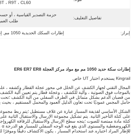
8T ، R9T ، CL60
تفاصيل التغليف:
طلب العمي
إبراز:
إطارات السكك الحديدية 1050 مم
, 
إط
إطارات سكة حديد 1050 مم مع مواد مركز العجلة ER6 ER7 ER8
Kingrail يستخدم اختبار UT خاص
المجال التقني لجهاز الكشف عن الخلل في محور عجلة القطار وكشفه ، ع
بالموجات فوق الصوتية ، وآلية للكشف ، وعجلة قطار.يتم تعيين آلية الكشف
من قضبان الدعم بشكل متماثل في الطرف السفلي من آلية الكشف ؛تحت توجي
حامل المجس عموديًا تحت تعاون الدليل العمود والمحمل المستقيم ، بحيث
الشكل الأساسي لقذيفة المسبار عبارة عن غلاف مستطيل ؛يتم ربط مجموعة الرقا
على كتلة التأخير الثانية. يتم تشكيل مجموعة الإرسال والاستقبال الثانية ع
للإطار المراد اختباره.عند استخدام المسبار ، يكون الاكتشاف دقيقًا وموفرًا ل