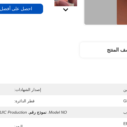
احصل على أفضل
 المنتج
ن
إصدار الشهادات:
G
قطر الدائرة:
ب
Model NO.
نموذج رقم.
UIC Production
E
البعد: