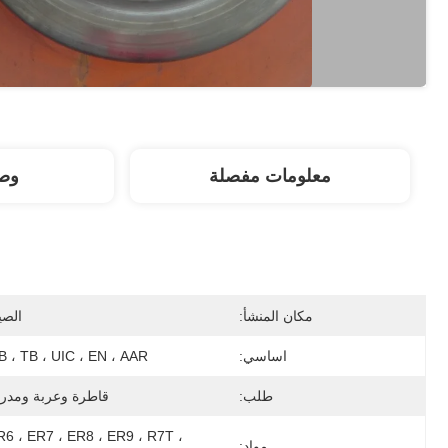
معلومات مفصلة
وصف
مكان المنشأ:
الصي
اساسي:
B ، TB ، UIC ، EN ، AAR
طلب:
قاطرة وعربة ومدر
R6 ، ER7 ، ER8 ، ER9 ، R7T ، 
مواد: