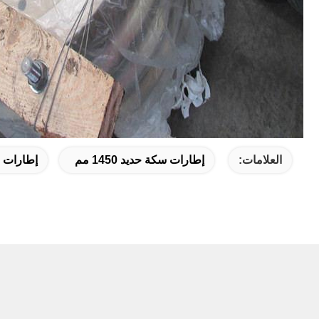
العلامات:
إطارات سكة حديد 1450 مم
إطارات س