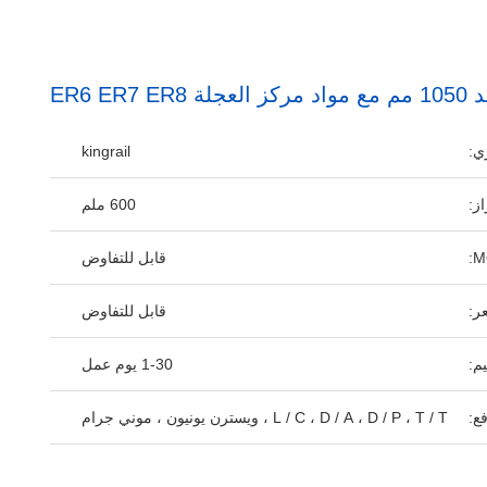
ER6 ER
ي:
kingrail
ز:
600 ملم
قابل للتفاوض
ر:
قابل للتفاوض
م:
1-30 يوم عمل
ع:
L / C ، D / A ، D / P ، T / T ، ويسترن يونيون ، موني جرام