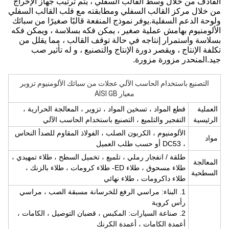
القاذف من خلال وسط القالب السفلي ، يتم ترتيب جهاز الإخراج
من خلال مركز القالب السفلي ومطابقته مع قلب القالب السفلي
ولوحة الدعم السفلية.يوفر نموذج المنفعة قالبًا صغيرًا من سبائك
الألومنيوم بهامش عملية صغير ، يمكن فكه بسلاسة ، ويمكن فكه
بسلاسة واستمرار إنتاجه في حالة توقف القالب ، مما يقلل من
تكلفة الإنتاج ، ويقصر دورة الإنتاج والتصنيع ، و له تأثير صب
جيد.المنحدر مزورة مزورة.
التصنيع باستخدام الحاسب الآلي عجلات من سبائك الألومنيوم تزوير
معيار AISI GB
العملية
قطع المواد ، تسخين المواد ، تزوير ، المعالجة الحرارية ،
الرئيسية
التفجير والتلميع ، التصنيع باستخدام الحاسب الآلي
الألومنيوم ، الكربون الصلب ، الفولاذ المقاوم للصدأ النحاس
مواد
، DC53 أو حسب طلب العميل
طلقة / انفجار رملي ، تلميع ، تخميل السطح ، طلاء تمهيدي ،
المعالجة
طلاء مسحوق ، طلاء ED- طلاء كرومات ، طلاء بالزنك ،
السطحية
طلاء داكرومات ، طلاء نهائي
1. البناء: مراسي الرفع للخرسانة مسبقة الصب ، مراسي
رأس كروية
2. صناعة السيارات: المكبس ، قضبان التوصيل ، الكامات ،
أعمدة الكامات ، أعمدة الكرنك