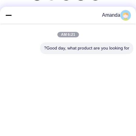
اتصال سريع
Amanda
الهاتف
6:21 AM
0086-15556982932
Good day, what product are you looking for?
البريد الإلكتروني
amanda@kirail.com
العنوان
المبنى 1 ، المجمع الصناعي للتجارة الإلكترونية عبر الحدود ،
منطقة الإيداع الشاملة ، منطقة Zhengpugang الجديدة ،
مدينة Ma’anshan ، مقاطعة Anhui
سياسة الخصوصية
|
خريطة الموقع