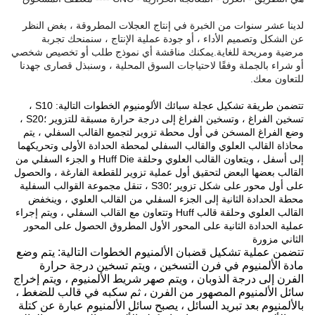
لدينا عشر سنوات من الخبرة في إنتاج العجلات المطروقة ، بغض النظر
عن الشكل وتصميم الأداء ، أو جودة عملية الإنتاج ، سنمنحك تجربة
مرضية ومريحة للغاية.يمكنك مناقشة أي نموذج طلب أو تخصيص شخصي
أو شراء بالجملة وفقًا لاحتياجات السوق المحلية ، وسنبذل قصارى جهدنا
للتعاون معك.
تتضمن طريقة تشكيل عجلة سبائك الألومنيوم الخطوات التالية: S10 ،
تسخين الفراغ ، وتسخين الفراغ إلى درجة حرارة مسبقة للتزوير ؛S20 ،
وضع الفراغ المسخن في أول محطة تزوير لتجميع القالب السفلي ، يتم
محاذاة القالب العلوي والقالب السفلي لمحطة الحدادة الأولى وتحريكهما
إلى أسفل ، ويتعاون القالب العلوي وحلقة Huff Die و الجزء السفلي من
القالب بعضها البعض لتحقيق أول عملية تزوير للقطعة الفارغة ، والحصول
على أول محور على شكل تزوير ؛S30 ، تنقل مجموعة القوالب السفلية
محطة الحدادة الثانية إلى الجزء السفلي من القالب العلوي ، وينخفض ​​
القالب العلوي وحلقة قالب Huff وتتعاون مع القالب السفلي ، ويتم إجراء
عملية الحدادة الثانية على المحور الأول المطروق الحصول على المحور
الثاني مزورة
تتضمن عملية تشكيل قضبان الألمنيوم الخطوات التالية: يتم وضع
مادة الألمنيوم في فرن التسخين ، ويتم تسخين درجة حرارة
الفرن إلى درجة الذوبان ، ويتم صهر شريط الألمنيوم ، ويتم إخراج
سائل الألمنيوم المصهور من الفرن ، ثم سكبه في قالب للضغط ،
بالألمنيوم بعد تبريد السائل ، يصبح سائل الألمنيوم عبارة عن كتلة