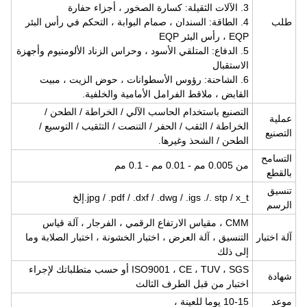
3. الآلات الثقيلة: كسارة الصخور ، أجزاء حفارة
طلب
4. الطاقة: السندان ، صمام البوابة ، التحكم في رأس البئر
EQP ، رأس البئر EQP
5. الدفاع: المتلقي الأسود ، وحراس الزناد الألومنيوم وأجهزة
الاستقبال
6. الشاحنة: رؤوس الأسطوانات ، حوض الزيت ، مبيت
القابض ، ملاقط الفرامل الأمامية والخلفية.
التصنيع باستخدام الحاسب الآلي / الخراطة / الطحن /
عملية
الخراطة / الثقب / الحفر / التنصت / التثقيب / التوسيع / ​​
التصنيع
الطحن / الشحذ وغيرها.
التسامح
من 0.005 مم - 0.01 مم - 0.1 مم
بالقطع
تنسيق
jpg / .pdf / .dxf / .dwg / .igs ./. stp / x_t.إلخ
الرسم
CMM ، مقياس الارتفاع الرقمي ، الفرجار ، آلة قياس
آلة اختبار
التنسيق ، آلة العرض ، اختبار الخشونة ، اختبار الصلابة وما
إلى ذلك
ISO9001 ، CE ، TUV ، SGS أو حسب متطلباتك لإجراء
شهادة
اختبار من قبل الطرف الثالث
موعد
10-15 يوما للعينة ،