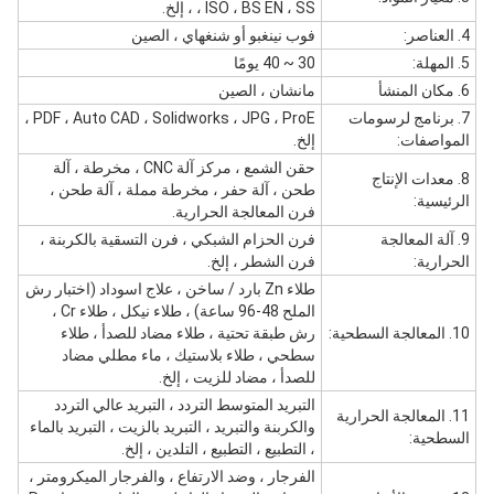
، ISO ، BS EN ، SS ، إلخ.
4. العناصر:
فوب نينغبو أو شنغهاي ، الصين
5. المهلة:
30 ~ 40 يومًا
6. مكان المنشأ
مانشان ، الصين
7. برنامج لرسومات
PDF ، Auto CAD ، Solidworks ، JPG ، ProE ،
المواصفات:
إلخ.
حقن الشمع ، مركز آلة CNC ، مخرطة ، آلة
8. معدات الإنتاج
طحن ، آلة حفر ، مخرطة مملة ، آلة طحن ،
الرئيسية:
فرن المعالجة الحرارية.
9. آلة المعالجة
فرن الحزام الشبكي ، فرن التسقية بالكربنة ،
الحرارية:
فرن الشطر ، إلخ.
طلاء Zn بارد / ساخن ، علاج اسوداد (اختبار رش
الملح 48-96 ساعة) ، طلاء نيكل ، طلاء Cr ،
10. المعالجة السطحية:
رش طبقة تحتية ، طلاء مضاد للصدأ ، طلاء
سطحي ، طلاء بلاستيك ، ماء مطلي مضاد
للصدأ ، مضاد للزيت ، إلخ.
التبريد المتوسط ​​التردد ، التبريد عالي التردد
11. المعالجة الحرارية
والكربنة والتبريد ، التبريد بالزيت ، التبريد بالماء
السطحية:
، التطبيع ، التطبيع ، التلدين ، إلخ.
الفرجار ، وضد الارتفاع ، والفرجار الميكرومتر ،