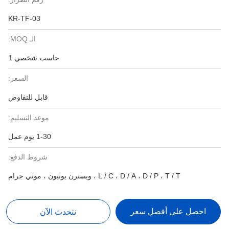
KR-TF-03
الـ MOQ:
حاسب شخصي 1
السعر:
قابل للتفاوض
موعد التسليم:
1-30 يوم عمل
شروط الدفع:
L / C ، D / A ، D / P ، T / T ، ويسترن يونيون ، موني جرام
احصل على أفضل سعر
نتحدث الآن