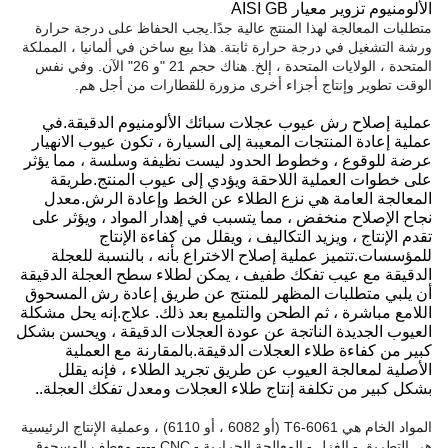
الألومنيوم تزوير معيار AISI GB
متطلبات المعالجة لهذا المنتج عالية جدًا.يجب الحفاظ على درجة حرارة
ورشة التشغيل في درجة حرارة ثابتة. هذا بيع ساخن في ألمانيا ، المملكة
المتحدة ، الولايات المتحدة ، إلخ. هناك حجم 21 "و 26" الآن. وفي نفس
الوقت تطوير وإنتاج أجزاء أخرى مزورة للقطارات من أجل هم.
عملية إصلاح رش عيوب عجلات سبائك الألومنيوم الدقيقة.في
عملية إعادة المنتجات المعيبة إلى السيارة ، تكون عيوب الانهيار
عرضة للوقوع ، وخطوط الحدود ليست نظيفة وسلسة ، مما يؤثر
على خطوات العملية اللاحقة ويؤدي إلى عيوب المنتج.طريقة
المعالجة العامة هي نزع الطلاء عن الخط وإعادة الرش.معدل
نجاح الإصلاح منخفض ، مما يتسبب في إهدار المواد ، ويؤثر على
تقدم الإنتاج ، ويزيد التكاليف ، ويقلل من كفاءة الإنتاج
للمؤسسات.تتميز عملية إصلاح الاختراع بأنه ، بالنسبة للعجلة
الدقيقة مع عيب تفكك طفيف ، يمكن لطلاء سطح العجلة الدقيقة
أن يلبي متطلبات المظهر للمنتج عن طريق إعادة رش المسحوق
اللامع مباشرة ، ثم الطحن والتلميع بعد ذلك. علاج.إنه يحل مشكلة
العيوب الجديدة الناتجة عن عودة العجلات الدقيقة ، ويحسن بشكل
كبير من كفاءة طلاء العجلات الدقيقة.بالمقارنة مع العملية
الأصلية لمعالجة العيوب عن طريق تجريد الطلاء ، فإنه يقلل
بشكل كبير من تكلفة إنتاج طلاء العجلات ومعدل تفكك العجلة..
المواد الخام هي T6-6061 (أو 6082 ، أو 6110) ، وعملية الإنتاج الرئيسية
هي التطريق - الغزل - المعالجة الحرارية - CNC ---- معطف المسحوق