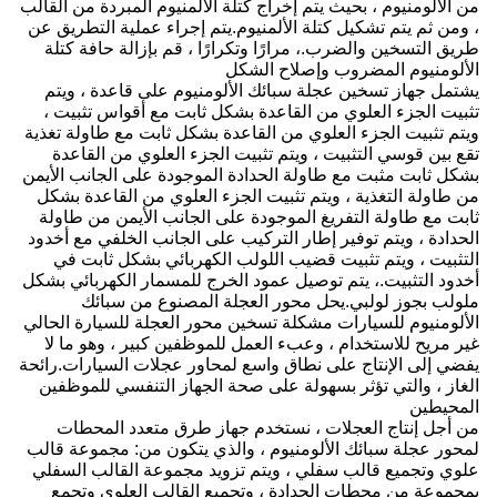
من الألومنيوم ، بحيث يتم إخراج كتلة الألمنيوم المبردة من القالب
، ومن ثم يتم تشكيل كتلة الألمنيوم.يتم إجراء عملية التطريق عن
طريق التسخين والضرب.، مرارًا وتكرارًا ، قم بإزالة حافة كتلة
الألومنيوم المضروب وإصلاح الشكل
يشتمل جهاز تسخين عجلة سبائك الألومنيوم على قاعدة ، ويتم
تثبيت الجزء العلوي من القاعدة بشكل ثابت مع أقواس تثبيت ،
ويتم تثبيت الجزء العلوي من القاعدة بشكل ثابت مع طاولة تغذية
تقع بين قوسي التثبيت ، ويتم تثبيت الجزء العلوي من القاعدة
بشكل ثابت مثبت مع طاولة الحدادة الموجودة على الجانب الأيمن
من طاولة التغذية ، ويتم تثبيت الجزء العلوي من القاعدة بشكل
ثابت مع طاولة التفريغ الموجودة على الجانب الأيمن من طاولة
الحدادة ، ويتم توفير إطار التركيب على الجانب الخلفي مع أخدود
التثبيت ، ويتم تثبيت قضيب اللولب الكهربائي بشكل ثابت في
أخدود التثبيت.، يتم توصيل عمود الخرج للمسمار الكهربائي بشكل
ملولب بجوز لولبي.يحل محور العجلة المصنوع من سبائك
الألومنيوم للسيارات مشكلة تسخين محور العجلة للسيارة الحالي
غير مريح للاستخدام ، وعبء العمل للموظفين كبير ، وهو ما لا
يفضي إلى الإنتاج على نطاق واسع لمحاور عجلات السيارات.رائحة
الغاز ، والتي تؤثر بسهولة على صحة الجهاز التنفسي للموظفين
المحيطين
من أجل إنتاج العجلات ، نستخدم جهاز طرق متعدد المحطات
لمحور عجلة سبائك الألومنيوم ، والذي يتكون من: مجموعة قالب
علوي وتجميع قالب سفلي ، ويتم تزويد مجموعة القالب السفلي
بمجموعة من محطات الحدادة ، وتجميع القالب العلوي وتجمع