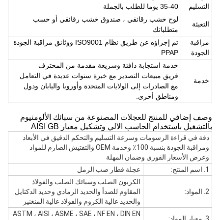
التسليم
35-40 يوما للطلب بالجملة
لوح خشب رقائقي ، صندوق خشب رقائقي أو حسب
التعبئة
متطلباتك
مراقبة
تم إجراؤه عن طريق نظام ISO9001 ووثائق مراقبة الجودة
الجودة
PPAP
خدمة استجابة دافئة وسريعة مقدمة من المحترف
فريق مبيعات التصدير مع خبرة سنوات عديدة في التعامل
خدمة
مع الصادرات إلى الولايات المتحدة وأوروبا واليابان ودول
ومناطق أخرى.
وصف إضافي للمنتج للعجلات المصنوعة من سبائك الألومنيوم
بالتشغيل باستخدام الحاسب الآلي وتشكيل معيار AISI GB
دقة في قراءة الرسومات وسرعة التسليم والتحكم الدقيق في الأبعاد
ومراقبة الجودة بنسبة 100٪ وخدمة OEM والتفتيش الصارم للمواد
وعرض الأسعار الفوري وضمان المهلة
1. اسم المنتج:
عجلة قطار صب الرمل
الكربون الصلب وسبائك الصلب والفولاذ
2. المواد:
المقاوم للصدأ والحديد الرمادي وحديد الدكتايل
والحديد عالية الكروم والفولاذ عالية المنغنيز
ASTM ، AISI ، ASME ، SAE ، NF EN ، DIN EN
3. معيار المواد: