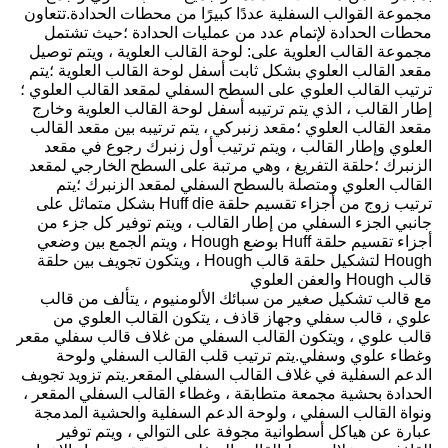
مجموعة القوالب السفلية عددًا كبيرًا من محطات الحدادة.تتعاون
محطات الحدادة لإتمام عدد من عمليات الحدادة ؛حيث تشتمل
مجموعة القالب العلوية على: لوحة القالب العلوية ، ويتم توصيل
مقعد القالب العلوي بشكل ثابت أسفل لوحة القالب العلوية ؛يتم
ترتيب القالب العلوي على السطح السفلي لمقعد القالب العلوي ؛
إطار القالب ، الذي يتم ترتيبه أسفل لوحة القالب العلوية وخارج
مقعد القالب العلوي ؛مقعد زنبركي ، يتم ترتيبه بين مقعد القالب
العلوي وإطار القالب ، ويتم ترتيب أول زنبرك رجوع في مقعد
الزنبرك ؛حلقة التفريغ ، وهي مرتبة على السطح الخارجي لمقعد
القالب العلوي ومتصلة بالسطح السفلي لمقعد الزنبرك ؛يتم
ترتيب زوج من أجزاء تقسيم حلقة Huff die بشكل متماثل على
جانبي الجزء السفلي من إطار القالب ، ويتم توفير كل جزء من
أجزاء تقسيم حلقة Huff بوضع Hough ، ويتم الجمع بين وضعي
Hough لتشكيل حلقة قالب Hough ، ويتكون تجويف بين حلقة
قالب Hough والعفن العلوي
مع قالب تشكيل صغير من سبائك الألومنيوم ، يتألف من قالب
علوي ، قالب سفلي وجهاز قاذف ، يتكون القالب العلوي من
قالب علوي ، ويتكون القالب السفلي من غلاف قالب سفلي مقعر
وغطاء علوي وسفلي.يتم ترتيب قلب القالب السفلي ولوحة
الدعم السفلية في غلاف القالب السفلي المقعر.يتم تزويد تجويف
الحدادة بحشية مجمعة متطابقة ، وغطاء القالب السفلي المقعر ،
ونواة القالب السفلي ، ولوحة الدعم السفلية والحشية المدمجة
عبارة عن هياكل أسطوانية مجوفة على التوالي ، ويتم توفير