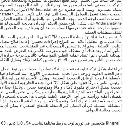
الصدمات لصب لوحة الدعم ، يجب التخلص منها بالتطبيع أو المعالجة الحرارية
مصبوبات لوحة الدعم عند تعرضها للصدمات بعد أن يتم تلدينها.بعد الفحص الدق
للتلف.متطلبات العملية.
3. تحسين عملية إنتاج الوسادة الحديدية OEM على الساخن تزوير الصب بالحديد والسكك الحديدية لوحة ربط السكك الحديدية
بناءً على نتائج التحليل أعلاه ، تم اقتراح إجراءات تحسين: إعادة إصلاح معدا
التأثير أنه لم يعد هناك أي مشكلة جودة معرضة للكسر عند التعرض للصدمة.ن
تحت نفس التأثير.يتم تقصير دورة الإنتاج وتحسين كفاءة الإنتاج وتقليل التكلف
تم اعتماد هيكل تركيبة لوحة دعم حديدية لامتصاص الصدمات من نوع القفل ،
دعم الحديد العلوية ولوحة دعم الحديد السفلية.بين الألواح ، يتم استخدام ه
الأسطوانة للوحة الرقائق الحديدية السفلية ، وهيكل الأسطوانة من لوحة الرق
حديدية.يمتلك الاختراع مفهومًا ذكيًا ، وأمانًا وموثوقية جيدين ، وتأثيرًا ج
التحرك بين ألواح دعم الحديد العلوية والسفلية ، و يمكن أن تحقق القفل ال
بقضبان أفقية ورأسية من أجل الأرفف الأفقية للوسادات الحديدية.تُستخدم آل
تتحرك بسلاسة عند التحرك أفقيًا وعموديًا.تلامس لوحة الدعم الحديدية أداة ا
المشكلة المتمثلة في أن الشكل غير المنتظم للسطح السفلي لا يمكن أن ينزلق
الحديد.معالجة الحواف.
Kingrail متخصص في توريد لوحات ربط مختلفة
لتناسب UIC ، 54 كجم ، 60 كجم ، RE115-119 ، RE132-136 ، BS75A ، 80A ، 90A100A قضبان فولاذية ، إلخ.