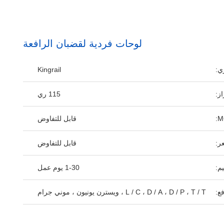
لوحات فردية لقضبان الرافعة
ي:
Kingrail
ز:
115 ري
قابل للتفاوض
ر:
قابل للتفاوض
م:
1-30 يوم عمل
ع:
L / C ، D / A ، D / P ، T / T ، ويسترن يونيون ، موني جرام