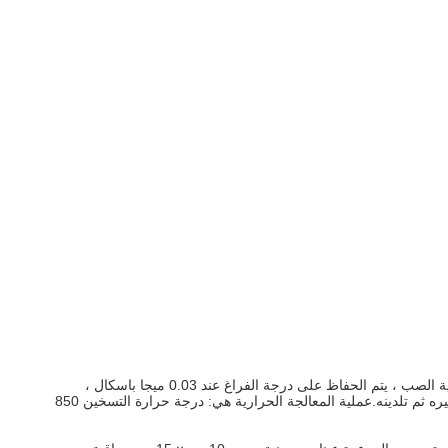
يتم إنتاج اللوح الداعم من الحديد الزهر للسكك الحديدية عن طريق طريقة الرغوة المفقودة ، ويتم صهرها في فرن كهربائي بتردد متوسط ​​60 كجم.أثناء عملية الصب ، يتم الحفاظ على درجة الفراغ عند 0.03 ميجا باسكال ،
ودرجة حرارة الصب 1580 درجة مئوية.تركيبه الكيميائي w هو: 0.46٪ C ، 0.23٪ Si ، 0.59٪ Mn ، 0.015٪ S ، 0.024٪ P.بعد أن يتم تغليف الصب ، يتم تفجيره ثم تلدينه.عملية المعالجة الحرارية هي: درجة حرارة التسخين 850