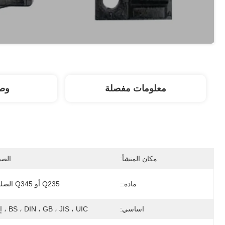
معلومات مفصلة
وصف
مكان المنشأ:
الصي
مادة::
Q235 أو Q345 الصلب
اساسي:
BS ، DIN ، GB ، JIS ، UIC ، إلخ