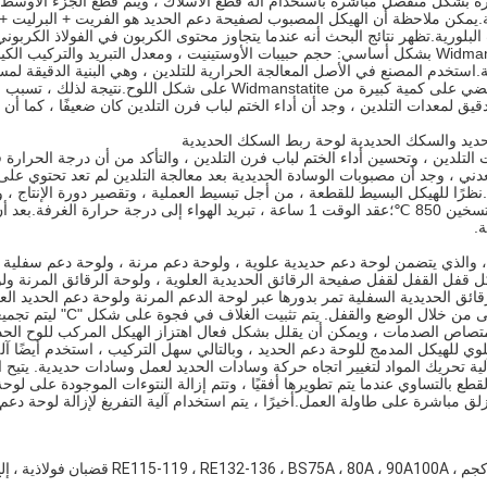
.استخدم المصنع في الأصل المعالجة الحرارية للتلدين ، وهي البنية الدقيقة لمس
يق لمعدات التلدين ، وجد أن أداء الختم لباب فرن التلدين كان ضعيفًا ، كما أ
ت التلدين ، وتحسين أداء الختم لباب فرن التلدين ، والتأكد من أن درجة الحرارة
ظرًا للهيكل البسيط للقطعة ، من أجل تبسيط العملية ، وتقصير دورة الإنتاج ، 
الهيكلية للصب ، تم اعتماد عملية التطبيع.المواصفات كالتالي: درجة حرارة التسخين 850 ℃؛عقد ا
ة.
 والذي يتضمن لوحة دعم حديدية علوية ، ولوحة دعم مرنة ، ولوحة دعم سفلية م
يكل قفل القفل لقفل صفيحة الرقائق الحديدية العلوية ، ولوحة الرقائق المرنة 
ائق الحديدية السفلية تمر بدورها عبر لوحة الدعم المرنة ولوحة دعم الحديد العل
الرئيس الثاني ، تاركًا فجوة 
يدًا لامتصاص الصدمات ، ويمكن أن يقلل بشكل فعال اهتزاز الهيكل المركب للوح الحد
علوي للهيكل المدمج للوحة دعم الحديد ، وبالتالي سهل التركيب ، استخدم أيضًا 
ية تحريك المواد لتغيير اتجاه حركة وسادات الحديد لعمل وسادات حديدية. يتيح 
لقطع بالتساوي عندما يتم تطويرها أفقيًا ، وتتم إزالة النتوءات الموجودة على ل
 مباشرة على طاولة العمل.أخيرًا ، يتم استخدام آلية التفريغ لإزالة لوحة دعم