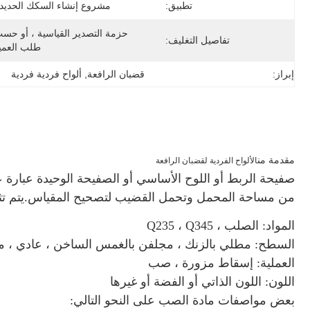
تطبيق:
مشروع إنشاء السكك الحديدي
تفاصيل التغليف:
طلب العمي
إبراز:
قضبان الرافعة
, 
ألواح فردية فردية
مقدمة من
الألواح الفردية لقضبان الرافعة
من مساحة المحمل وتحمل القضيب لتصحيح المقياس.يتم تثبي
المواد: الصلب ، Q235 ، Q345
السطح: مطلي بالزنك ، مجلفن بالغمس الساخن ، عادي ، م
العملية: إسقاط مزورة ، صب
اللون: اللون الذاتي أو الفضة أو غيرها
بعض مواصفات مادة الصب على النحو التالي: