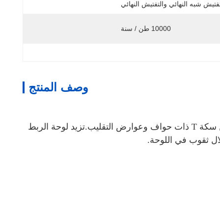
تفتيش شبه النهائي والتفتيش النهائي
10000 طن / سنة
وصف المنتج
صفيحة الربط أو اللوح الأساسي أو الصفيحة الوحيدة عبارة عن صفيحة فولاذية تُستخدم على مسارات السكك الحديدية بين سكة T ذات حواف وعوارض التقليب.تزيد لوحة الربط
ل ثقوب في اللوحة.