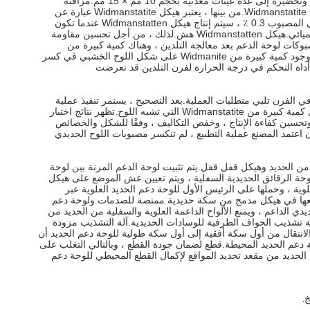
يتم أخذ عينات من الجسم ، ويتم قطع المصبوبات المصبوبة والمعالجة بالحرارة بشكل منفصل مباشرة باستخدام آلة قطع الأسلاك ، ويتم قطع الجزء الأوسط وتحضيره إلى عدة عينات معدنية بحجم 10 مم × 15 مم.مراقبة
التركيب المعدني باستخدام مجهر ميتالوجرافيك.إنها البنية المجهرية المصبوبة.يمكن ملاحظة أن الهيكل المصبوب لصفيحة دعم الحديد هو الفريت + البرليت + Widmanstatite.من بينها ، يعتبر هيكل Widmanstatite عبارة عن
شبكة مستمرة ، وتمتد كمية صغيرة من Widmanstatten الأثير إلى الحبيبات البلورية.تظهر نتائج البحث أنه عندما يتجاوز محتوى الكربون في الفولاذ الكربوني المصبوب 0.3 ٪ ، سيتم إنتاج هيكل Widmanstatten عندما تكون
الحبوب خشنة.تشمل العوامل الرئيسية التي تؤثر على تكوين هيكل Widmanstatten بشكل أساسي: حجم حبيبات الأوستينيت ، ومعدل التبريد والتركيب الكيميائي.هيكل Widmanstatten هش.لذلك ، من أجل تحسين مقاومة
بوكات لوحة الدعم بعد معالجة التلدين ، وهناك كمية كبيرة من
Widmanstatite على شكل اللوح.يمكن الحكم على أن معالجة التلدين لم تقضي على كمية كبيرة من Widmanstatite على شكل اللوح.نتيجة لذلك ، تسبب وجود كمية كبيرة من Widmanite على شكل اللوح الخشبي في كسر
ن أداة التحكم في درجة الحرارة لفرن التلدين قد تعرضت
 في الفرن تلبي متطلبات العملية.بعد التصحيح ، يستمر تنفيذ عملية
التلدين الأصلية ، ويتم إعادة تسخين المسبوكات غير المؤهلة.بعد الفحص المعدني ، وجد أن مصبوبات الوسادة الحديدية بعد معالجة التلدين لم تعد تحتوي على كمية كبيرة من Widmanstatite التي تشبه اللوح.تظهر نتائج اختبار
وتحسين كفاءة الإنتاج ، وخفض التكاليف ، وفقًا للشكل والخصائص
لوقت 1 ساعة ، تبريد الهواء إلى درجة حرارة الغرفة.بعد أن اعتمد المصنع عملية التطبيع ، لم تنكسر مصبوبات اللوح الحديدي
ن الحديد وهيكل قفل قفل.يتم تثبيت لوحة الدعم المرنة بين لوحة
ولوحة الرقائق الحديدية السفلية ، ويتم تعيين عش الموضع على هيكل
وية ، وحملها على الرئيس الأول للوحة دعم الحديد العلوية عبر
على شكل "C" في الحلقة الخارجية للفتحة الأولى من خلال الوضع والقفل. يتم تثبيت الغلاف في فجوة على شكل "C" ليتم تجميعها في هيكل مدمج من سكة حديدية ممتصة للصدمات ولوحة دعم
يدي الداعم ، ويمنع الألواح الداعمة العلوية والسفلية من الحديد من
آلة تشذيب الحواف الطرفية للوسادات الحديدية.آلة التشذيب مزودة
الانتقال من أول سكة أفقية إلى أول سكة طولية للوحة دعم الحديد أن
وحة دعم الحديد المحيطة.قطع لضمان جودة القطع ، وبالتالي التغلب على
 الحديد من مقعد تحديد المواقع لإكمال القطع المحيطي للوحة دعم