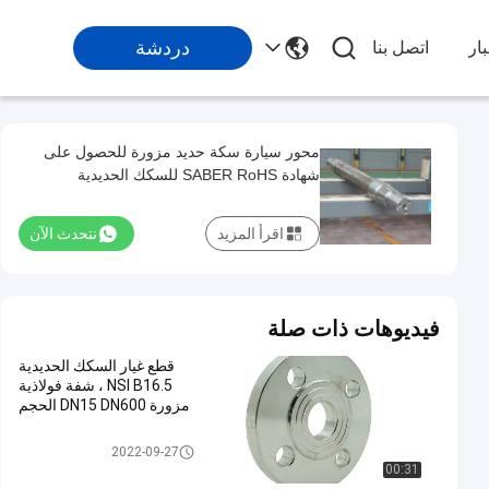
دردشة
ار
اتصل بنا
محور سيارة سكة حديد مزورة للحصول على
شهادة SABER RoHS للسكك الحديدية
اقرأ المزيد
نتحدث الآن
فيديوهات ذات صلة
قطع غيار السكك الحديدية
NSI B16.5 ، شفة فولاذية
مزورة DN15 DN600 الحجم
قطع غيار السكك الحديدية
2022-09-27
00:31