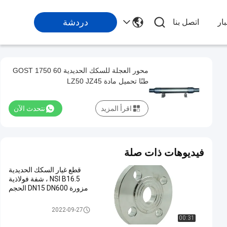
دردشة
ار
اتصل بنا
محور العجلة للسكك الحديدية GOST 1750 60
طنًا تحميل مادة LZ50 JZ45
اقرأ المزيد
نتحدث الآن
فيديوهات ذات صلة
قطع غيار السكك الحديدية
NSI B16.5 ، شفة فولاذية
مزورة DN15 DN600 الحجم
قطع غيار السكك الحديدية
2022-09-27
00:31