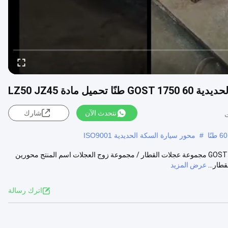
يل مادة LZ50 JZ45
نتحدث الآن
شارك
#
محور سيارة السكة الحديدية ISO9001
وصف المنتج لمحورين 60 طنًا من محور قطار السكك الحديدية لروسيا GOST 1750 مجموعة عجلات القطار / مجموعة زوج العجلات اسم المنتج محورين
عرض المزيد
اترك رسالة