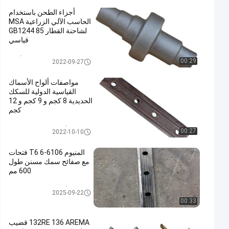
أجزاء الطحن باستخدام
الحاسب الآلي الزراعية MSA
لشاحنة القطار GB1244 85
قياسي
الدقة تزوير الأجزاء
00:29
2022-09-27
مواصفات ألواح الأسماك
القياسية الدولية للسكك
الحديدية 8 كجم و 9 كجم و 12
كجم
لوحات الأسماك للسكك الحديدية
00:27
2022-10-10
المنيوم 6106-T6 6 فتحات
مع صفائح سمك مسنن طول
600 مم
لوحات الأسماك للسكك الحديدية
2025-09-22
00:33
132RE 136 AREMA قضيب